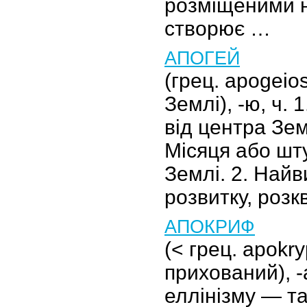
розміщеними н
створює …
АПОГЕЙ
(грец. apogeio
Землі), -ю, ч.
від центра Зем
Місяця або шт
Землі. 2. Найв
розвитку, розк
АПОКРИФ
(< грец. apokr
прихований), -а
еллінізму — та