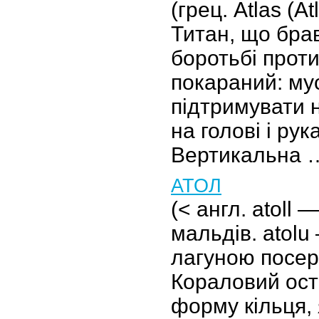
(грец. Atlas (Atl
Титан, що брав
боротьбі проти
покараний: му
підтримувати 
на голові і рука
Вертикальна 
АТОЛ
(< англ. atoll
мальдів. atolu
лагуною посере
Кораловий ост
форму кільця, 