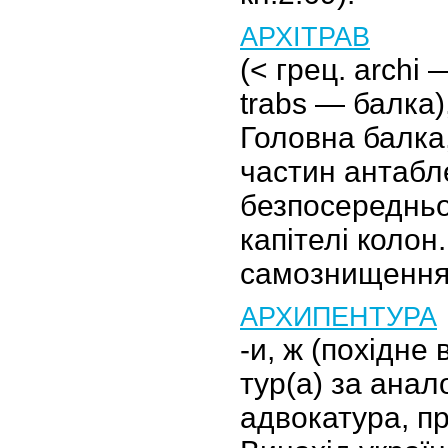
АРХІТРАВ
(< грец. archi 
trabs — балка), 
Головна балка
частин антабл
безпосередньо
капітелі колон
самознищення
АРХИПЕНТУРА
-и, ж (похідне 
тур(а) за анал
адвокатура, п