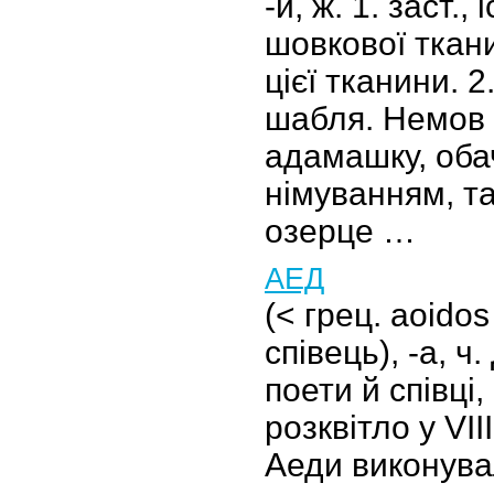
-и, ж. 1. заст., 
шовкової ткани
цієї тканини. 
шабля. Немов 
адамашку, оба
німуванням, та
озерце …
АЕД
(< грец. aoido
співець), -а, ч
поети й співці
розквітло у VІІІ
Аеди виконувал