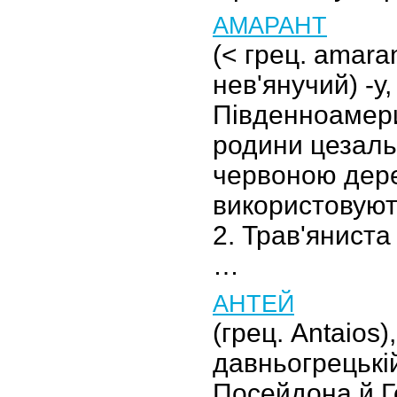
АМАРАНТ
(< грец. amara
нев'янучий) -у, 
Південноамер
родини цезальп
червоною дере
використовують
2. Трав'янист
…
АНТЕЙ
(грец. Antaios), 
давньогрецькій
Посейдона й Ге