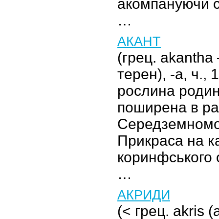
акомпануючи с
…
АКАНТ
(грец. akantha
терен), -а, ч., 
рослина родин
поширена в ра
Середземномор'
Прикраса на к
коринфського 
…
АКРИДИ
(< грец. akris 