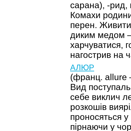
сарана), -рид, 
Комахи родини
перен. Живити
диким медом 
харчуватися, г
нагострив на ч
АЛЮР
(франц. allure —
Вид поступальн
себе виклич ле
розкошів вияр
проносяться у
пірнаючи у чо