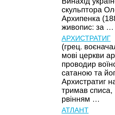
Винахід украї
скульптора О
Архипенка (18
живопис: за …
АРХИСТРАТИГ
(грец. воєначал
мові церкви а
проводир воїнс
сатаною та йог
Архистратиг н
тримав списа,
рвінням …
АТЛАНТ