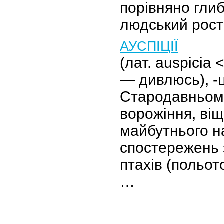
порівняно глиб
людський рост
АУСПІЦІЇ
(лат. auspicia <
— дивлюсь), -ці
Стародавньом
ворожіння, ві
майбутнього н
спостережень 
птахів (польото
…