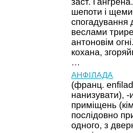
заст. Гангрена
шепоти і щеми
спогадування 
веслами трире
антоновім огні
кохана, згоря
…
АНФІЛАДА
(франц. enfilad
нанизувати), -и
приміщень (кімн
послідовно пр
одного, з две