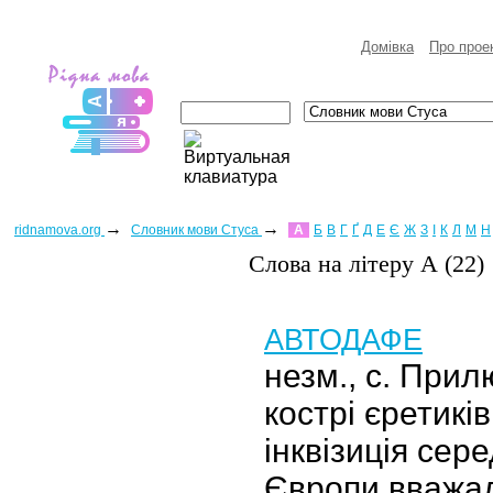
Домівка
Про прое
→
→
ridnamova.org
Словник мови Стуса
А
Б
В
Г
Ґ
Д
Е
Є
Ж
З
І
К
Л
М
Н
Слова на лiтеру А (22)
АВТОДАФЕ
незм., с. При
кострі єретиків
інквізиція сер
Європи вважа