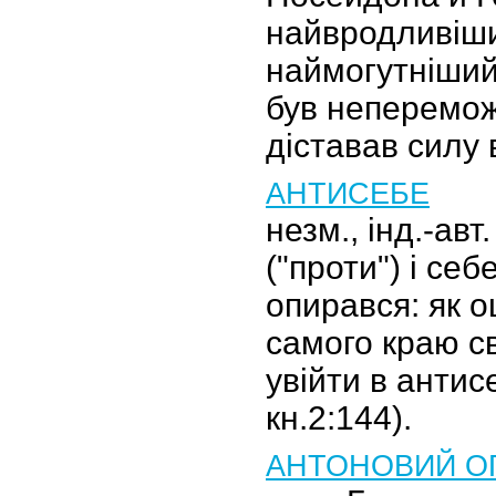
найвродливіши
наймогутніший
був неперемож
діставав силу 
АНТИСЕБЕ
незм., інд.-авт
("проти") і себ
опирався: як о
самого краю св
увійти в антисе
кн.2:144).
АНТОНОВИЙ О