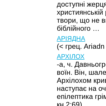
доступні жерця
християнській 
твори, що не 
біблійного …
АРІЯДНА
(< грец. Ariadn
АРХІЛОХ
-а, ч. Давньог
воїн. Він, шал
Архілохом кри
наступає на оч
епілептика грі
кн.2:69).