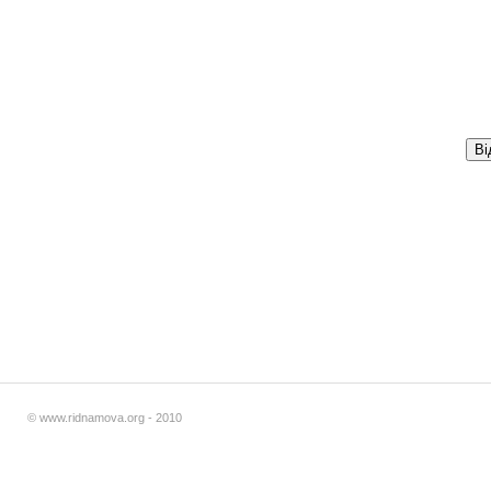
© www.ridnamova.org - 2010