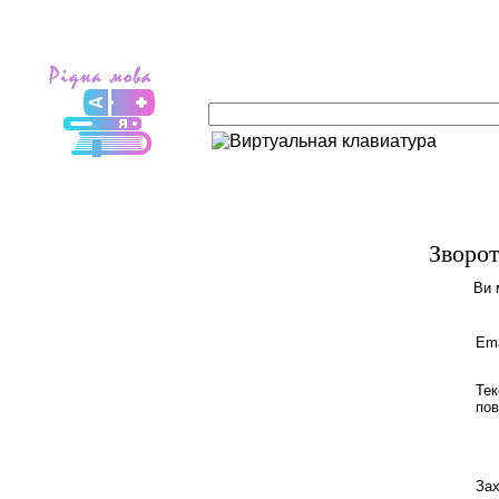
Зворот
Ви 
Ema
Тек
пов
Зах