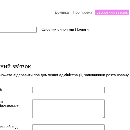
Домівка
Про проект
Зворотний зв'язок
ний зв'язок
можете відправити повідомлення адміністрації, заповнивши розташовану
il:
ст
ідомлення:
исний код: