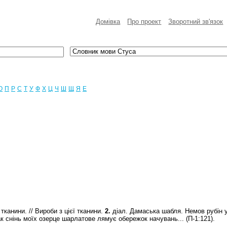
Домівка
Про проект
Зворотний зв'язок
О
П
Р
С
Т
У
Ф
Х
Ц
Ч
Ш
Щ
Я
E
 тканини. // Вироби з цієї тканини.
2.
діал. Дамаська шабля. Немов рубін 
к снінь моїх озерце шарлатове лямує обережок начувань... (П-1:121).