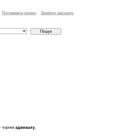
Пiдтримати проект
Зробити закладку
у чорнім
адамашку
,