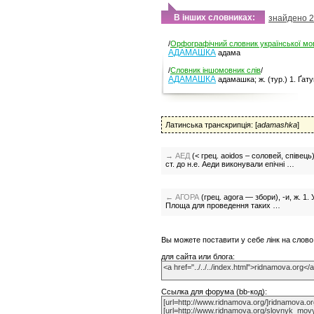
В iнших словниках:
знайдено 2
/
Орфографічний словник української мо
АДАМАШКА
адама
/
Словник іншомовник слів
/
АДАМАШКА
адамашка; ж. (тур.) 1. Ґату
Латинська транскрипцiя: [
adamashka
]
→ АЕД
(< грец. aoidos – соловей, співець)
ст. до н.е. Аеди виконували епічні …
← АГОРА
(грец. agora — збори), -и, ж. 1.
Площа для проведення таких …
Вы можете поставити у себе лiнк на слов
для сайта или блога:
Ссылка для форума (bb-код):