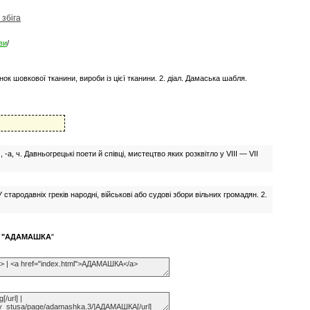
 збіга
ви
/
нок шовкової тканини, вироби із цієї тканини. 2. діал. Дамаська шабля.
, -а, ч. Давньогрецькі поети й співці, мистецтво яких розквітло у VІІІ — VII
 У стародавніх греків народні, військові або судові збори вільних громадян. 2.
о
"АДАМАШКА
"