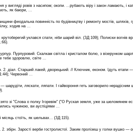
ення у вигляді ровів з насипом; окопи. ...рубають віру і закон ламають, і
кають, як баюри, …
 панщини феодальна повинність по будівництву і ремонту мостів, шляхів, гре
орілку, ходив на …
ень крутоберегий уклався спати, ніби шарий віл. (ЗД:109); Полиски вогнів 
:66).
 пурпур. Пурпуровий. Скалкам світла і кристалом болю, з візерунком шар
е тебе здоровлю, світе …
тків. 2. діал. Старший лакей, дворецький. // Ключник, економ. Ідуть етапи —
-1:44); Червоний …
ати — шарудіти, ляскати, ляпати. І гайвороння геть заговорило нерадісни
).
 Взято зі "Слова о полку Ігоревім" ("О Руская земля, уже за шеломянем ес
рились чужиною, ви ауспіціями …
бі місяць стоїть, як шельвах... (ЗД:115).
та. 2. збірн. Зарості верби гостролистої. Заким пролізеш у голки вушко — 