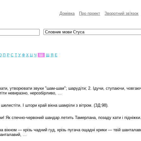
Домівка
Про проект
Зворотний зв'язок
О
П
Р
С
Т
У
Ф
Х
Ц
Ч
Ш
Щ
Я
E
давати, утворювати звуки "шам-шам"; шарудіти; 2. Ідучи, ступаючи, човга
отіти невиразно, нерозбірливо, …
 шелестіти. І штори край вікна шамріли з вітром. (ЗД:98).
ни! Як спечно-червоний шандар летить Тамерлана, позаду кати і підніжки..
А за вікном — крізь чадний гуд, крізь пугача ощадні крики — твій шанталави
 шанталавий, …