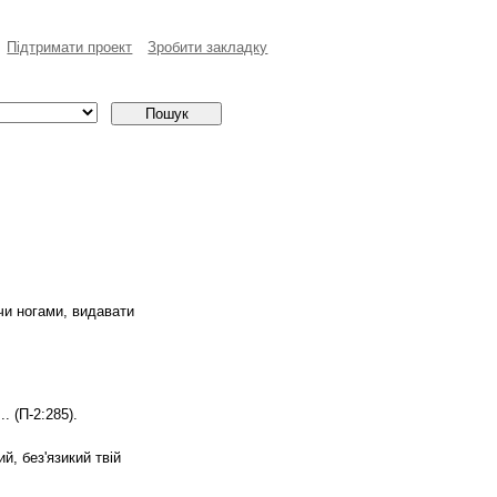
Пiдтримати проект
Зробити закладку
ючи ногами, видавати
. (П-2:285).
й, без'язикий твій