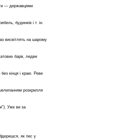
 кати — державцями
бель, будинків і т. ін.
враз висвітлять на шарому
латових барв, ледве
 без кінця і краю. Реве
м шелепанням розкрилля
и"). Уже ви за
обдерешся, як пес у