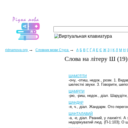
→
→
ridnamova.org
Словник мови Стуса
А
Б
В
Г
Ґ
Д
Е
Є
Ж
З
І
К
Л
М
Н
Слова на лiтеру Ш (19)
ШАМОТІТИ
-очу, -отиш, недок., розм. 1. Ви
шелесткі звуки. 3. Говорити, шеп
ШАМРІТИ
-рю, -риш, недок., діал. Шарудіти,
ШАНДАР
-я, ч., діал. Жандарм. Ото перего
ШАНТАЛАВИЙ
-а, -е, діал. Рваний, у лахмітті. 
недорікуватий люд. (П-1:103); О