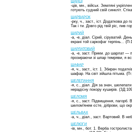
ШАНЦІ
-ців, мн., військ. Земляні укріпл
готують судний свій синкліт. Сті
ШАРВАРОК
-рку, ч., заст., іст. Додаткова до
Так і ти. Довго рід твій ріс, пив г
ШАРИЙ
-а, -е, діал. Сірий, сіруватий. Д
екрані той саркофаг терпінь... (П-1
ШАРЛАТОВИЙ
-а, -е, заст. Прикм. до шарлат —
прозираючи зі шпар темряви, я вс
ШАФАР
-я, ч., заст., іст. 1. Збирач пода
шафар. На світ зійшла пітьма. (П
ШЕЛЕПАННЯ
-я, с., діал. Дія за знач, шелеп
нерадісну покору куширів. (ЗД:109
ШЕЛОМЯ
-я, с., заст. Підвищення, пагорб.
шелом'янем єсте, діброви, що ок
ШЕЛЬВАХ
-а, ч., діал., заст. Вартовий. В не
ШЕЛЮГИ
-ів, мн., бот. 1. Верба гостролис