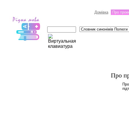
Домівка
Про прое
Про п
Про
під