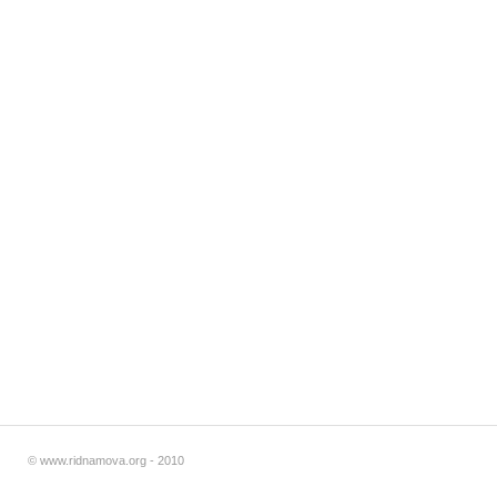
© www.ridnamova.org - 2010