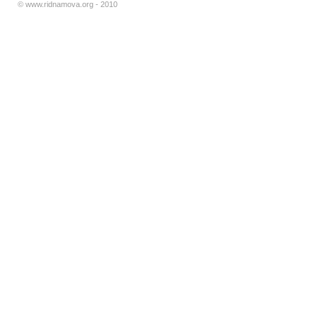
© www.ridnamova.org - 2010