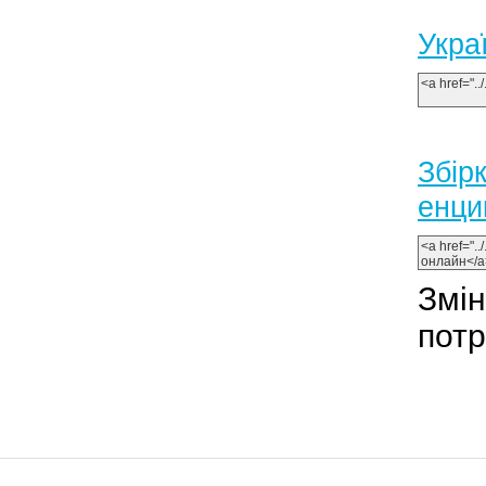
Укра
Збiр
енци
Змін
потр