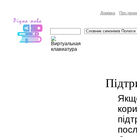
Домівка
Про прое
Пiдтр
Якщ
кори
підт
посл