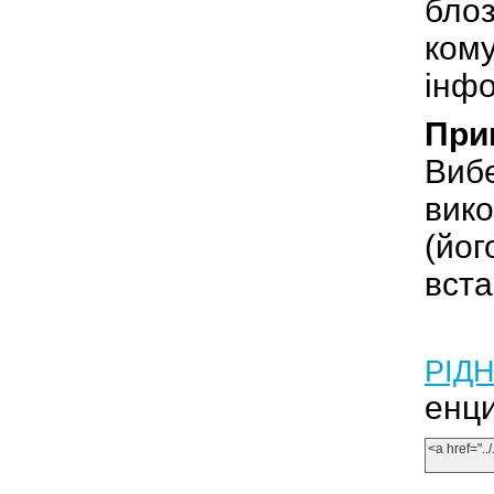
бло
ком
інфо
При
Вибе
вико
(йог
вста
РIД
енци