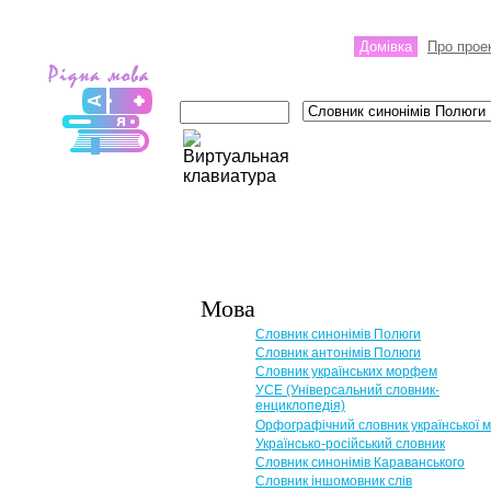
Домівка
Про прое
Мова
Словник синонімів Полюги
Словник антонімів Полюги
Словник українських морфем
УСЕ (Універсальний словник-
енциклопедія)
Орфографічний словник української 
Українсько-російський словник
Словник синонімів Караванського
Словник іншомовник слів