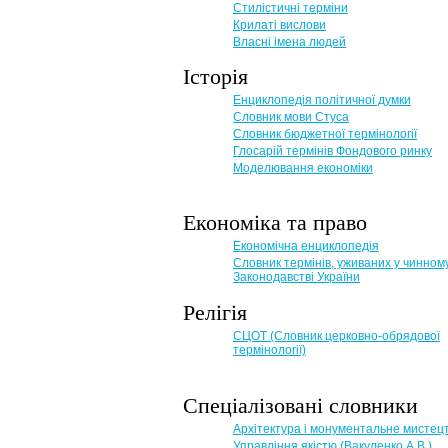
Стилістичні терміни
Крилаті вислови
Власні імена людей
Історія
Енциклопедія політичної думки
Словник мови Стуса
Словник бюджетної термінології
Глосарій термінів Фондового ринку
Моделювання економіки
Економіка та право
Eкономічна енциклопедія
Словник термінів, уживаних у чинном
Законодавстві України
Релігія
СЦОТ (Словник церковно-обрядової
термінології)
Спеціалізовані словники
Архітектура і монументальне мистец
Управління якістю (Вакуленко А.В.)