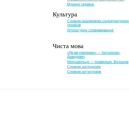
Музичні терміни
Культура
Словник іншомовних соціокультурних
термінів
Літературне слововживання
Чиста мова
«Як ми говоримо» — Антоненко-
Давидович
Неправильно — правильно. Волощак
Словник англіцизмів
Словник-антисуржик