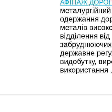
АФІНАЖ ДОРОГ
металургійний
одержання дор
металів висок
відділення від
забруднюючих 
державне рег
видобутку, вир
використання