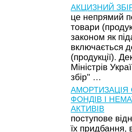
АКЦИЗНИЙ ЗБІ
це непрямий п
товари (продук
законом як під
включається до
(продукції). Де
Міністрів Укра
збір" …
АМОРТИЗАЦІЯ
ФОНДІВ І НЕМ
АКТИВІВ
поступове від
їх придбання,