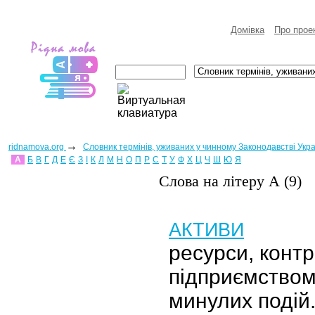
Домівка
Про прое
→
ridnamova.org
Словник термінів, уживаних у чинному Законодавстві Укр
А
Б
В
Г
Д
Е
Є
З
І
К
Л
М
Н
О
П
Р
С
Т
У
Ф
Х
Ц
Ч
Ш
Ю
Я
Слова на лiтеру А (9)
АКТИВИ
ресурси, конт
підприємством
минулих подій.