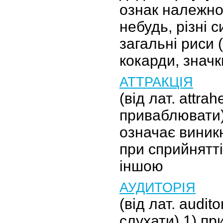
ознак належнос
небудь, різні 
загальні риси 
кокарди, значк
АТТРАКЦІЯ
(від лат. attrah
приваблювати)
означає виник
при сприйнятті
іншою
АУДИТОРІЯ
(від лат. audito
слухати) 1) пр