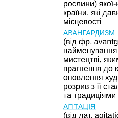
рослини) якої-
країни, які дав
місцевості
АВАНГАРДИЗМ
(від фр. avant
найменування 
мистецтві, як
прагнення до 
оновлення худ
розрив з її с
та традиціями
АГІТАЦІЯ
(від лат. agita