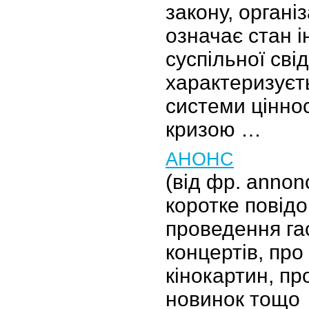
закону, організ
означає стан і
суспільної сві
характеризуєт
системи цінно
кризою …
АНОНС
(від фр. annon
коротке повід
проведення га
концертів, пр
кінокартин, п
новинок тощо