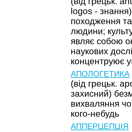
(від грецьк. a
logos - знання
походження т
людини; культ
являє собою о
наукових досл
концентруює у
АПОЛОГЕТИКА
(від грецьк. ap
захисний) без
вихваляння чо
кого-небудь
АППЕРЦЕПЦІЯ