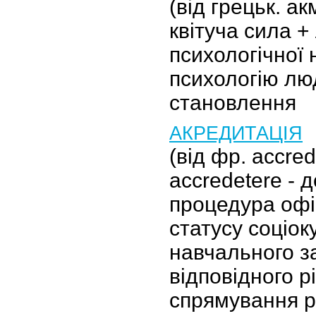
(від грецьк. акм
квітуча сила + 
психологічної 
психологію люд
становлення
АКРЕДИТАЦІЯ
(від фр. accredi
accredetere - д
процедура офі
статусу соціок
навчального з
відповідного р
спрямування р