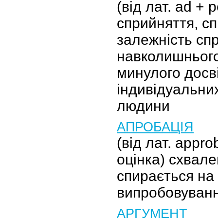
(від лат. ad + p
сприйняття, с
залежність сп
навколишнього
минулого досв
індивідуальни
людини
АПРОБАЦІЯ
(від лат. appro
оцінка) схвале
спирається на 
випробовуванн
АРГУМЕНТ