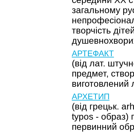
загальному ру
непрофесіонал
творчість діте
душевнохвори
АРТЕФАКТ
(від лат. штуч
предмет, ство
виготовлений
АРХЕТИП
(від грецьк. ar
typos - образ)
первинний обр