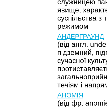
служницею пані
явище, характ
суспільства з 
режимом
АНДЕРГРАУНД
(від англ. unde
підземний, під
сучасної культ
протиставляєт
загальноприйн
течіям і напр
АНОМІЯ
(від фр. anomie