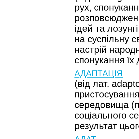
рух, спонуканн
розповсюдженн
ідей та лозунг
на суспільну с
настрій народ
спонукання їх
АДАПТАЦІЯ
(від лат. adap
пристосування
середовища (п
соціального с
результат цьо