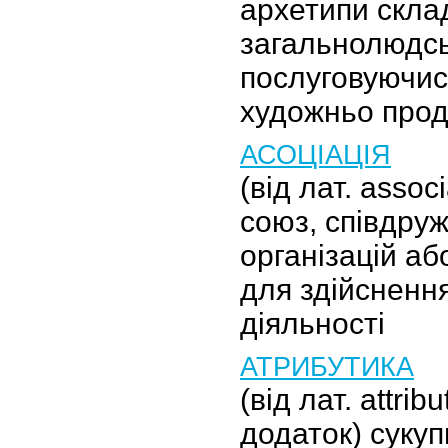
архетипи скла
загальнолюдсь
послуговуючис
художньо прод
АСОЦІАЦІЯ
(від лат. associ
союз, співдруж
організацій аб
для здійснення
діяльності
АТРИБУТИКА
(від лат. attrib
додаток) сукуп