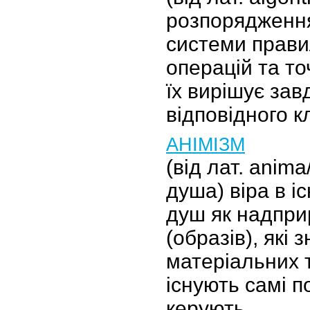
розпорядження
системи прави
операцій та т
їх вирішує зав
відповідного к
АНІМІЗМ
(від лат. anima
душа) віра в іс
душ як надпри
(образів), які 
матеріальних 
існують самі по
керують …