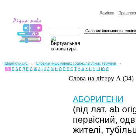
Домівка
Про прое
→
→
ridnamova.org
Словник іншомовних соціокультурних термінів
А
Б
В
Г
Д
Е
Є
Ж
З
І
К
Л
М
Н
О
П
Р
С
Т
У
Ф
Х
Ц
Ч
Ш
Ю
Я
Слова на лiтеру А (34)
АБОРИГЕНИ
(від лат. ab ori
первісний, одв
жителі, тубільц