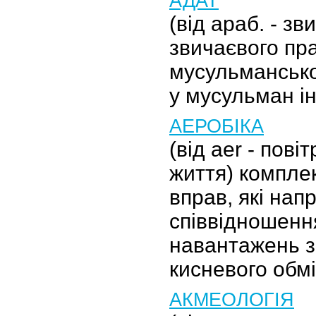
АДАТ
(від араб. - зв
звичаєвого пра
мусульмансько
у мусульман і
АЕРОБІКА
(від aer - повіт
життя) компле
вправ, які нап
співвідношенн
навантажень з
кисневого обмі
АКМЕОЛОГІЯ