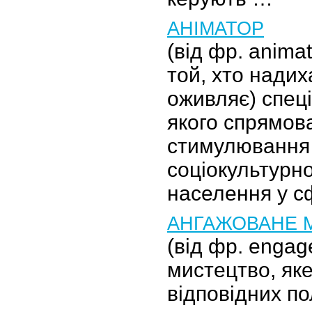
АНІМАТОР
(від фр. animat
той, хто надих
оживляє) спеці
якого спрямов
стимулювання 
соціокультурно
населення у с
АНГАЖОВАНЕ 
(від фр. engag
мистецтво, як
відповідних по