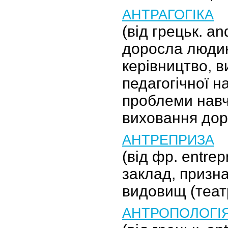
АНТРАГОГІКА
(від грецьк. an
доросла людин
керівництво, в
педагогічної н
проблеми навч
виховання дор
АНТРЕПРИЗА
(від фр. entre
заклад, призн
видовищ (теат
АНТРОПОЛОГІ