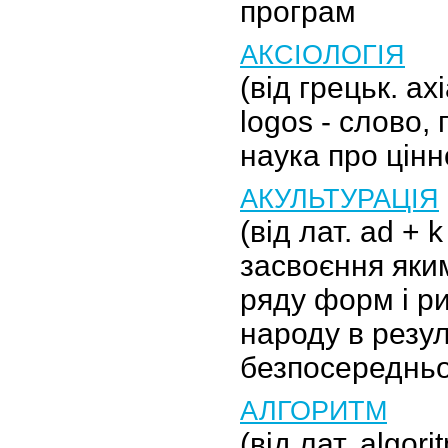
програм
АКСІОЛОГІЯ
(від грецьк. ахі
logos - слово,
наука про цінн
АКУЛЬТУРАЦІЯ
(від лат. ad + 
засвоєння яки
ряду форм і ри
народу в резул
безпосередньо
АЛГОРИТМ
(від лат. algori