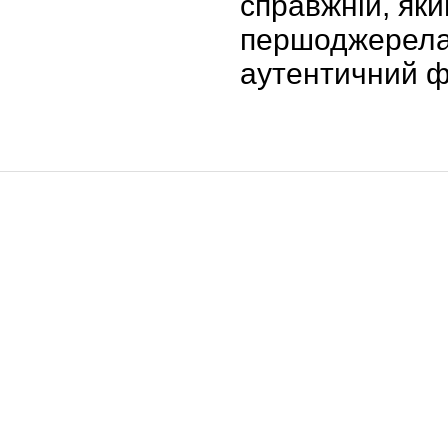
справжній, яки
першоджерела)
аутентичний 