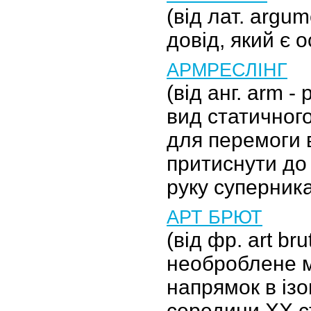
(від лат. argu
довід, який є 
АРМРЕСЛІНГ
(від анг. arm -
вид статичног
для перемоги 
притиснути до
руку суперник
АРТ БРЮТ
(від фр. art bru
необроблене 
напрямок в із
середини ХХ ст