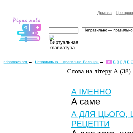
Домівка
Про прое
→
→
ridnamova.org
Неправильно — правильно. Волощак
А
Б
В
Г
Д
Е
Слова на лiтеру А (38)
А ІМЕННО
А саме
А ДЛЯ ЦЬОГО,
РЕЦЕПТИ