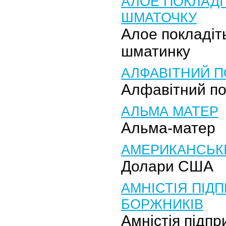
АЛОЕ ПОКЛАДІ
ШМАТОЧКУ
Алое покладіт
шматинку
АЛФАВІТНИЙ П
Алфавітний п
АЛЬМА МАТЕР
Альма-матер
АМЕРИКАНСЬК
Долари США
АМНІСТІЯ ПІД
БОРЖНИКІВ
Амністія підп