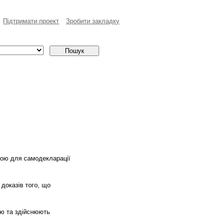
Пiдтримати проект
Зробити закладку
авою для самодекларації
доказів того, що
ію та здійснюють