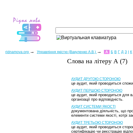
→
→
ridnamova.org
Управління якістю (Вакуленко А.В.)
А
Б
В
Г
Д
З
І
К
Слова на лiтеру А (7)
АУДИТ ДРУГОЮ СТОРОНОЮ
це аудит, який проводиться спожи
АУДИТ ПЕРШОЮ СТОРОНОЮ
це аудит, який проводиться для в
організації про відповідність.
АУДИТ СИСТЕМИ ЯКОСТІ
документована діяльність, що пр
елементи системи якості, котрі з
АУДИТ ТРЕТЬОЮ СТОРОНОЮ
це аудит, який проводиться стор
сертифікацію чи реєстрацію відпо