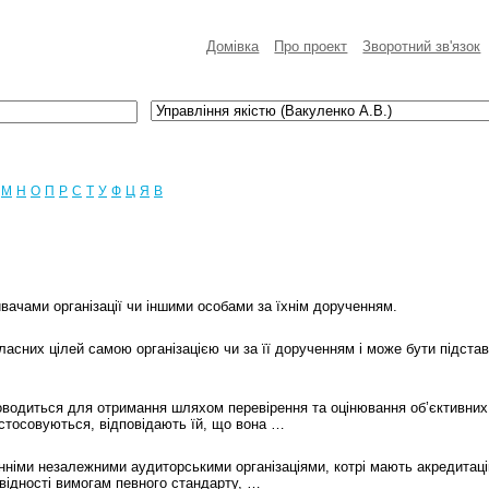
Домівка
Про проект
Зворотний зв'язок
М
Н
О
П
Р
С
Т
У
Ф
Ц
Я
B
вачами організації чи іншими особами за їхнім дорученням.
ласних цілей самою організацією чи за її дорученням і може бути підст
оводиться для отримання шляхом перевірення та оцінювання об’єктивних 
астосовуються, відповідають їй, що вона …
онніми незалежними аудиторськими організаціями, котрі мають акредитац
відності вимогам певного стандарту, …