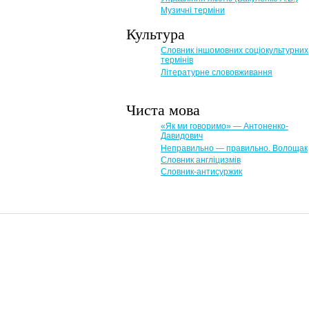
Музичні терміни
Культура
Словник іншомовних соціокультурних
термінів
Літературне слововживання
Чиста мова
«Як ми говоримо» — Антоненко-
Давидович
Неправильно — правильно. Волощак
Словник англіцизмів
Словник-антисуржик