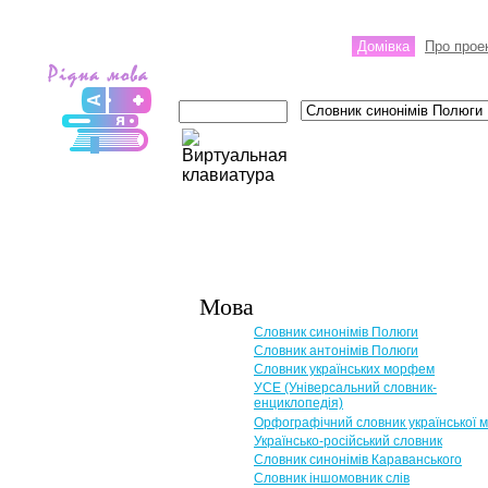
Домівка
Про прое
Мова
Словник синонімів Полюги
Словник антонімів Полюги
Словник українських морфем
УСЕ (Універсальний словник-
енциклопедія)
Орфографічний словник української 
Українсько-російський словник
Словник синонімів Караванського
Словник іншомовник слів