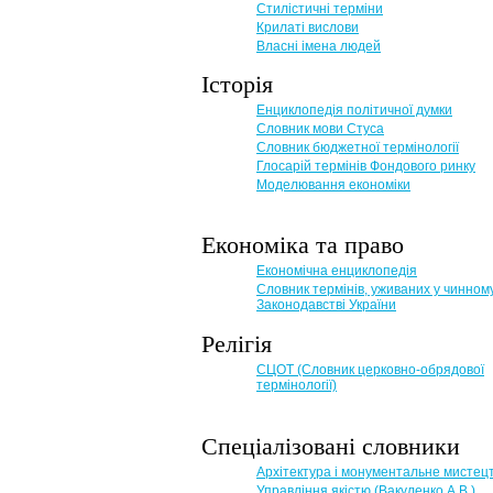
Стилістичні терміни
Крилаті вислови
Власні імена людей
Історія
Енциклопедія політичної думки
Словник мови Стуса
Словник бюджетної термінології
Глосарій термінів Фондового ринку
Моделювання економіки
Економіка та право
Eкономічна енциклопедія
Словник термінів, уживаних у чинном
Законодавстві України
Релігія
СЦОТ (Словник церковно-обрядової
термінології)
Спеціалізовані словники
Архітектура і монументальне мистец
Управління якістю (Вакуленко А.В.)