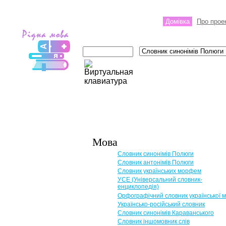
Домівка
Про прое
Мова
Словник синонімів Полюги
Словник антонімів Полюги
Словник українських морфем
УСЕ (Універсальний словник-
енциклопедія)
Орфографічний словник української 
Українсько-російський словник
Словник синонімів Караванського
Словник іншомовник слів