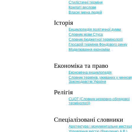
Стилістичні терміни
Крилаті вислови
Власні імена людей
Історія
Енциклопедія політичної думки
Словник мови Стуса
Словник бюджетної термінології
Глосарій термінів Фондового ринку
Моделювання економіки
Економіка та право
Eкономічна енциклопедія
Словник термінів, уживаних у чинном
Законодавстві України
Релігія
СЦОТ (Словник церковно-обрядової
термінології)
Спеціалізовані словники
Архітектура і монументальне мистец
Управління якістю (Вакуленко А.В.)