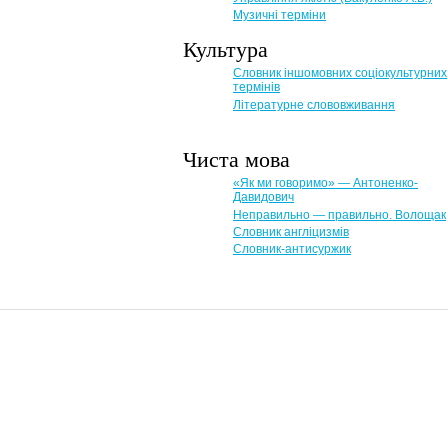
Музичні терміни
Культура
Словник іншомовних соціокультурних
термінів
Літературне слововживання
Чиста мова
«Як ми говоримо» — Антоненко-
Давидович
Неправильно — правильно. Волощак
Словник англіцизмів
Словник-антисуржик