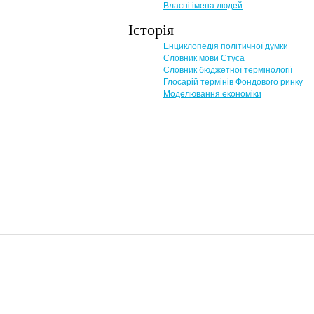
Власні імена людей
Історія
Енциклопедія політичної думки
Словник мови Стуса
Словник бюджетної термінології
Глосарій термінів Фондового ринку
Моделювання економіки