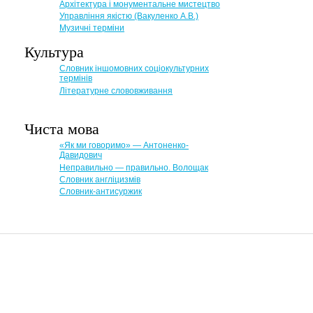
Архітектура і монументальне мистецтво
Управління якістю (Вакуленко А.В.)
Музичні терміни
Культура
Словник іншомовних соціокультурних
термінів
Літературне слововживання
Чиста мова
«Як ми говоримо» — Антоненко-
Давидович
Неправильно — правильно. Волощак
Словник англіцизмів
Словник-антисуржик