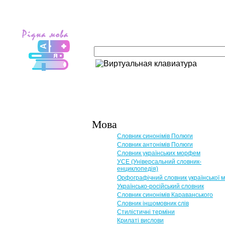
Мова
Словник синонімів Полюги
Словник антонімів Полюги
Словник українських морфем
УСЕ (Універсальний словник-
енциклопедія)
Орфографічний словник української 
Українсько-російський словник
Словник синонімів Караванського
Словник іншомовник слів
Стилістичні терміни
Крилаті вислови