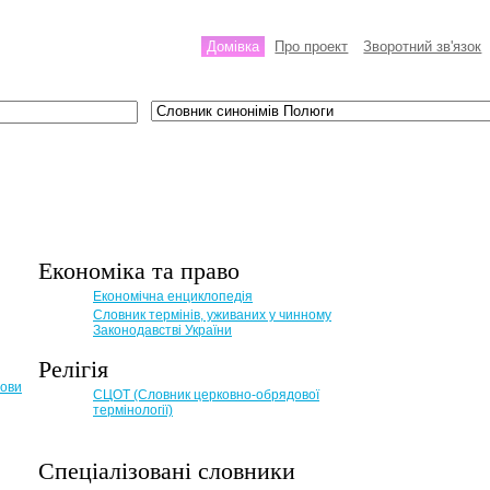
Домівка
Про проект
Зворотний зв'язок
Економіка та право
Eкономічна енциклопедія
Словник термінів, уживаних у чинному
Законодавстві України
Релігія
мови
СЦОТ (Словник церковно-обрядової
термінології)
Спеціалізовані словники