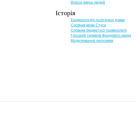
Власні імена людей
Історія
Енциклопедія політичної думки
Словник мови Стуса
Словник бюджетної термінології
Глосарій термінів Фондового ринку
Моделювання економіки