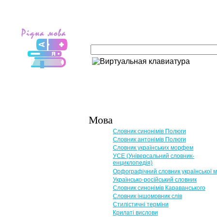
Мова
Словник синонімів Полюги
Словник антонімів Полюги
Словник українських морфем
УСЕ (Універсальний словник-
енциклопедія)
Орфографічний словник української 
Українсько-російський словник
Словник синонімів Караванського
Словник іншомовник слів
Стилістичні терміни
Крилаті вислови