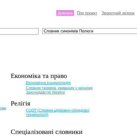
Домівка
Про проект
Зворотний зв'язок
Економіка та право
Eкономічна енциклопедія
Словник термінів, уживаних у чинному
Законодавстві України
Релігія
мови
СЦОТ (Словник церковно-обрядової
термінології)
Спеціалізовані словники