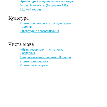
Архітектура і монументальне мистецтво
Управління якістю (Вакуленко А.В.)
Музичні терміни
Культура
Словник іншомовних соціокультурних
термінів
Літературне слововживання
Чиста мова
«Як ми говоримо» — Антоненко-
Давидович
Неправильно — правильно. Волощак
Словник англіцизмів
Словник-антисуржик