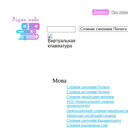
Домівка
Про прое
Мова
Словник синонімів Полюги
Словник антонімів Полюги
Словник українських морфем
УСЕ (Універсальний словник-
енциклопедія)
Орфографічний словник української 
Українсько-російський словник
Словник синонімів Караванського
Словник іншомовник слів