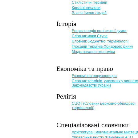
Стилістичні терміни
Крилаті вислови
Власні імена людей
Історія
Енциклопедія політичної думки
Словник мови Стуса
Словник бюджетної термінології
Глосарій термінів Фондового ринку
Моделювання економіки
Економіка та право
Eкономічна енциклопедія
Словник термінів, уживаних у чинном
Законодавстві України
Релігія
СЦОТ (Словник церковно-обрядової
термінології)
Спеціалізовані словники
Архітектура і монументальне мистец
Управління якістю (Вакуленко А.В.)