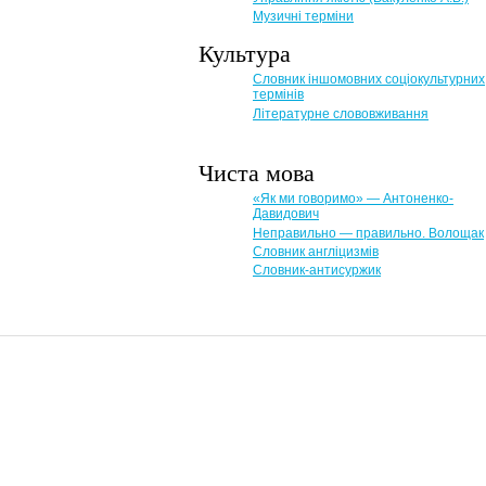
Музичні терміни
Культура
Словник іншомовних соціокультурних
термінів
Літературне слововживання
Чиста мова
«Як ми говоримо» — Антоненко-
Давидович
Неправильно — правильно. Волощак
Словник англіцизмів
Словник-антисуржик