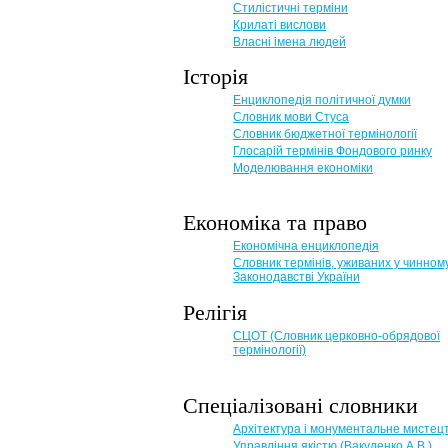
Стилістичні терміни
Крилаті вислови
Власні імена людей
Історія
Енциклопедія політичної думки
Словник мови Стуса
Словник бюджетної термінології
Глосарій термінів Фондового ринку
Моделювання економіки
Економіка та право
Eкономічна енциклопедія
Словник термінів, уживаних у чинном
Законодавстві України
Релігія
СЦОТ (Словник церковно-обрядової
термінології)
Спеціалізовані словники
Архітектура і монументальне мистец
Управління якістю (Вакуленко А.В.)