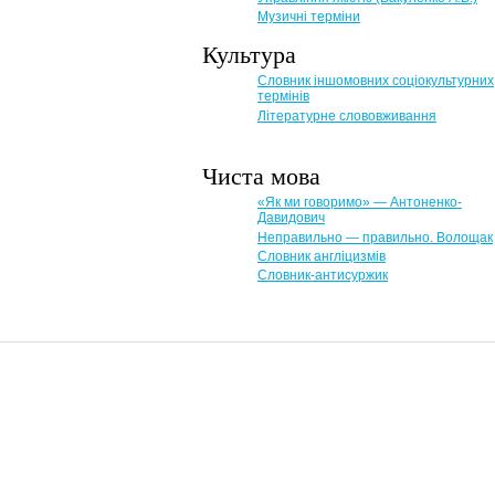
Музичні терміни
Культура
Словник іншомовних соціокультурних
термінів
Літературне слововживання
Чиста мова
«Як ми говоримо» — Антоненко-
Давидович
Неправильно — правильно. Волощак
Словник англіцизмів
Словник-антисуржик