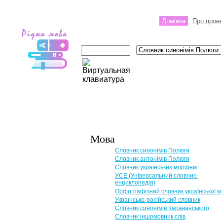
Домівка
Про прое
Мова
Словник синонімів Полюги
Словник антонімів Полюги
Словник українських морфем
УСЕ (Універсальний словник-
енциклопедія)
Орфографічний словник української 
Українсько-російський словник
Словник синонімів Караванського
Словник іншомовник слів