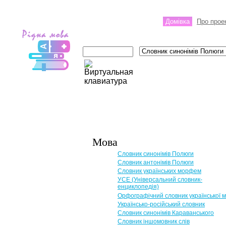
Домівка
Про прое
Мова
Словник синонімів Полюги
Словник антонімів Полюги
Словник українських морфем
УСЕ (Універсальний словник-
енциклопедія)
Орфографічний словник української 
Українсько-російський словник
Словник синонімів Караванського
Словник іншомовник слів