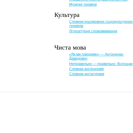
Музичні терміни
Культура
Словник іншомовних соціокультурних
термінів
Літературне слововживання
Чиста мова
«Як ми говоримо» — Антоненко-
Давидович
Неправильно — правильно. Волощак
Словник англіцизмів
Словник-антисуржик