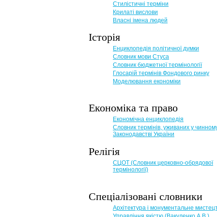
Стилістичні терміни
Крилаті вислови
Власні імена людей
Історія
Енциклопедія політичної думки
Словник мови Стуса
Словник бюджетної термінології
Глосарій термінів Фондового ринку
Моделювання економіки
Економіка та право
Eкономічна енциклопедія
Словник термінів, уживаних у чинном
Законодавстві України
Релігія
СЦОТ (Словник церковно-обрядової
термінології)
Спеціалізовані словники
Архітектура і монументальне мистец
Управління якістю (Вакуленко А.В.)