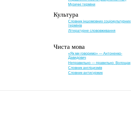
Музичні терміни
Культура
Словник іншомовних соціокультурних
термінів
Літературне слововживання
Чиста мова
«Як ми говоримо» — Антоненко-
Давидович
Неправильно — правильно. Волощак
Словник англіцизмів
Словник-антисуржик