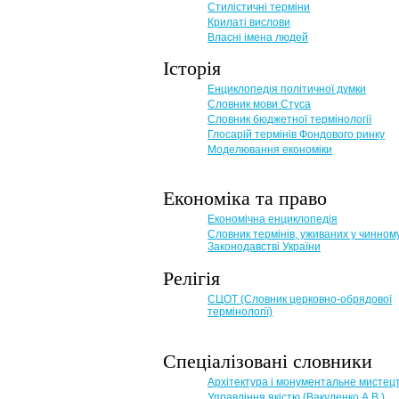
Стилістичні терміни
Крилаті вислови
Власні імена людей
Історія
Енциклопедія політичної думки
Словник мови Стуса
Словник бюджетної термінології
Глосарій термінів Фондового ринку
Моделювання економіки
Економіка та право
Eкономічна енциклопедія
Словник термінів, уживаних у чинном
Законодавстві України
Релігія
СЦОТ (Словник церковно-обрядової
термінології)
Спеціалізовані словники
Архітектура і монументальне мистец
Управління якістю (Вакуленко А.В.)