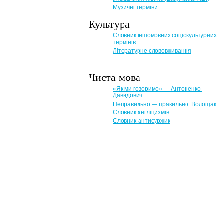
Музичні терміни
Культура
Словник іншомовних соціокультурних
термінів
Літературне слововживання
Чиста мова
«Як ми говоримо» — Антоненко-
Давидович
Неправильно — правильно. Волощак
Словник англіцизмів
Словник-антисуржик