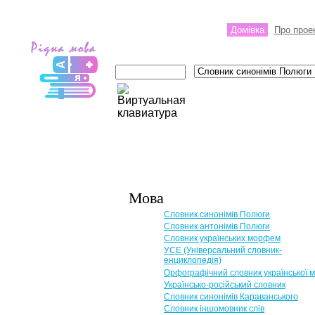
Домівка
Про прое
Мова
Словник синонімів Полюги
Словник антонімів Полюги
Словник українських морфем
УСЕ (Універсальний словник-
енциклопедія)
Орфографічний словник української 
Українсько-російський словник
Словник синонімів Караванського
Словник іншомовник слів