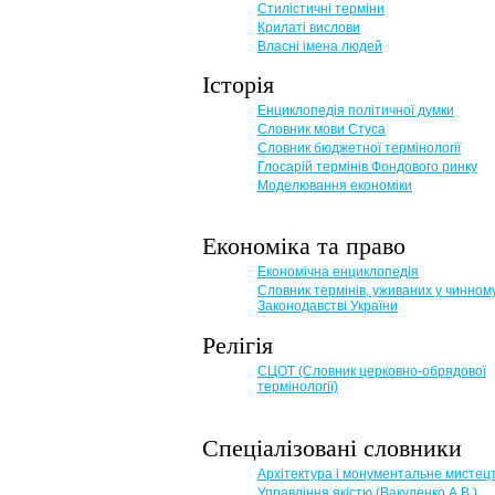
Стилістичні терміни
Крилаті вислови
Власні імена людей
Історія
Енциклопедія політичної думки
Словник мови Стуса
Словник бюджетної термінології
Глосарій термінів Фондового ринку
Моделювання економіки
Економіка та право
Eкономічна енциклопедія
Словник термінів, уживаних у чинном
Законодавстві України
Релігія
СЦОТ (Словник церковно-обрядової
термінології)
Спеціалізовані словники
Архітектура і монументальне мистец
Управління якістю (Вакуленко А.В.)