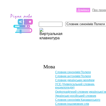
Домівка
Про прое
Мова
Словник синонімів Полюги
Словник антонімів Полюги
Словник українських морфем
УСЕ (Універсальний словник-
енциклопедія)
Орфографічний словник української 
Українсько-російський словник
Словник синонімів Караванського
Словник іншомовник слів