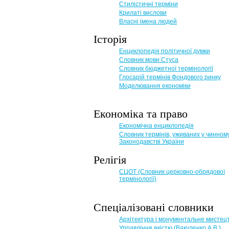
Стилістичні терміни
Крилаті вислови
Власні імена людей
Історія
Енциклопедія політичної думки
Словник мови Стуса
Словник бюджетної термінології
Глосарій термінів Фондового ринку
Моделювання економіки
Економіка та право
Eкономічна енциклопедія
Словник термінів, уживаних у чинном
Законодавстві України
Релігія
СЦОТ (Словник церковно-обрядової
термінології)
Спеціалізовані словники
Архітектура і монументальне мистец
Управління якістю (Вакуленко А.В.)