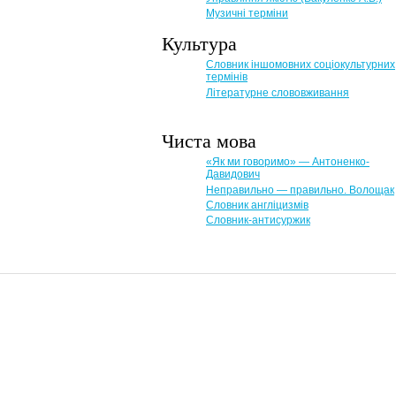
Музичні терміни
Культура
Словник іншомовних соціокультурних
термінів
Літературне слововживання
Чиста мова
«Як ми говоримо» — Антоненко-
Давидович
Неправильно — правильно. Волощак
Словник англіцизмів
Словник-антисуржик