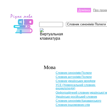
Домівка
Про прое
Мова
Словник синонімів Полюги
Словник антонімів Полюги
Словник українських морфем
УСЕ (Універсальний словник-
енциклопедія)
Орфографічний словник української 
Українсько-російський словник
Словник синонімів Караванського
Словник іншомовник слів