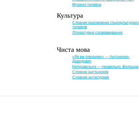
Музичні терміни
Культура
Словник іншомовних соціокультурних
термінів
Літературне слововживання
Чиста мова
«Як ми говоримо» — Антоненко-
Давидович
Неправильно — правильно. Волощак
Словник англіцизмів
Словник-антисуржик