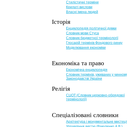
Стилістичні терміни
Крилаті вислови
Власні імена людей
Історія
Енциклопедія політичної думки
Словник мови Стуса
Словник бюджетної термінології
Глосарій термінів Фондового ринку
Моделювання економіки
Економіка та право
Eкономічна енциклопедія
Словник термінів, уживаних у чинном
Законодавстві України
Релігія
СЦОТ (Словник церковно-обрядової
термінології)
Спеціалізовані словники
Архітектура і монументальне мистец
Управління якістю (Вакуленко А.В.)