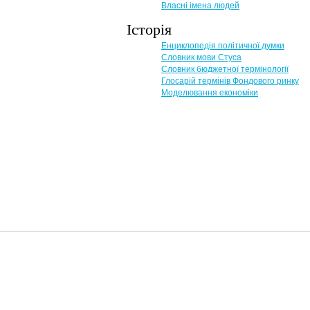
Власні імена людей
Історія
Енциклопедія політичної думки
Словник мови Стуса
Словник бюджетної термінології
Глосарій термінів Фондового ринку
Моделювання економіки