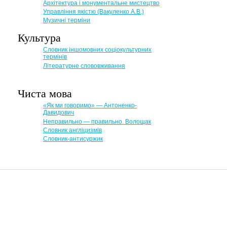
Архітектура і монументальне мистецтво
Управління якістю (Вакуленко А.В.)
Музичні терміни
Культура
Словник іншомовних соціокультурних
термінів
Літературне слововживання
Чиста мова
«Як ми говоримо» — Антоненко-
Давидович
Неправильно — правильно. Волощак
Словник англіцизмів
Словник-антисуржик