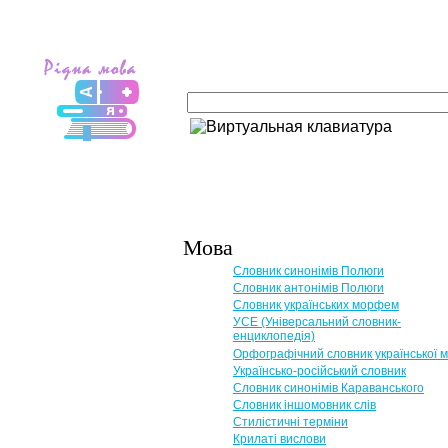
Мова
Словник синонімів Полюги
Словник антонімів Полюги
Словник українських морфем
УСЕ (Універсальний словник-
енциклопедія)
Орфографічний словник української 
Українсько-російський словник
Словник синонімів Караванського
Словник іншомовник слів
Стилістичні терміни
Крилаті вислови