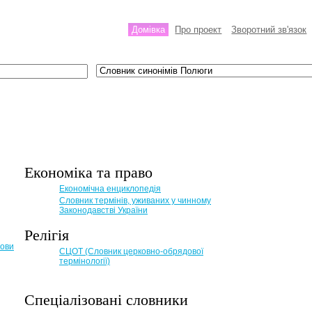
Домівка
Про проект
Зворотний зв'язок
Економіка та право
Eкономічна енциклопедія
Словник термінів, уживаних у чинному
Законодавстві України
Релігія
мови
СЦОТ (Словник церковно-обрядової
термінології)
Спеціалізовані словники