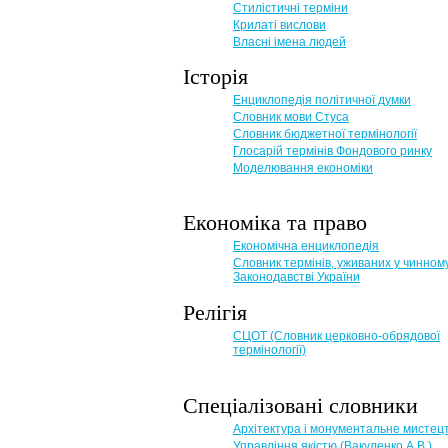
Стилістичні терміни
Крилаті вислови
Власні імена людей
Історія
Енциклопедія політичної думки
Словник мови Стуса
Словник бюджетної термінології
Глосарій термінів Фондового ринку
Моделювання економіки
Економіка та право
Eкономічна енциклопедія
Словник термінів, уживаних у чинном
Законодавстві України
Релігія
СЦОТ (Словник церковно-обрядової
термінології)
Спеціалізовані словники
Архітектура і монументальне мистец
Управління якістю (Вакуленко А.В.)