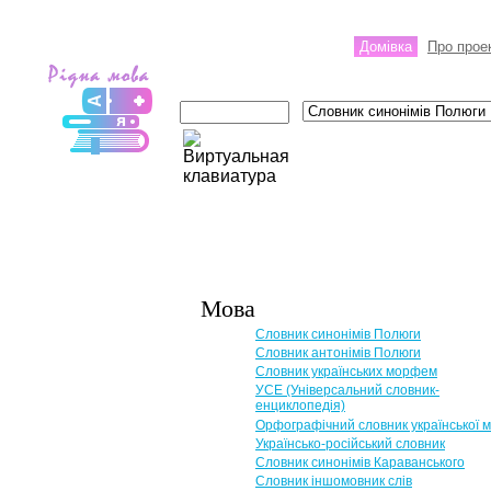
Домівка
Про прое
Мова
Словник синонімів Полюги
Словник антонімів Полюги
Словник українських морфем
УСЕ (Універсальний словник-
енциклопедія)
Орфографічний словник української 
Українсько-російський словник
Словник синонімів Караванського
Словник іншомовник слів