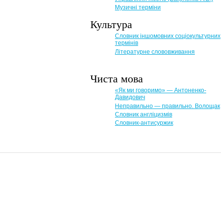
Музичні терміни
Культура
Словник іншомовних соціокультурних
термінів
Літературне слововживання
Чиста мова
«Як ми говоримо» — Антоненко-
Давидович
Неправильно — правильно. Волощак
Словник англіцизмів
Словник-антисуржик