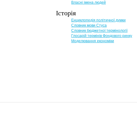
Власні імена людей
Історія
Енциклопедія політичної думки
Словник мови Стуса
Словник бюджетної термінології
Глосарій термінів Фондового ринку
Моделювання економіки