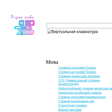
Мова
Словник синонімів Полюги
Словник антонімів Полюги
Словник українських морфем
УСЕ (Універсальний словник-
енциклопедія)
Орфографічний словник української 
Українсько-російський словник
Словник синонімів Караванського
Словник іншомовник слів
Стилістичні терміни
Крилаті вислови