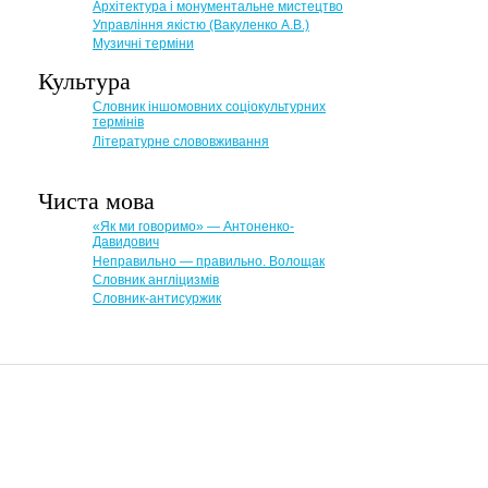
Архітектура і монументальне мистецтво
Управління якістю (Вакуленко А.В.)
Музичні терміни
Культура
Словник іншомовних соціокультурних
термінів
Літературне слововживання
Чиста мова
«Як ми говоримо» — Антоненко-
Давидович
Неправильно — правильно. Волощак
Словник англіцизмів
Словник-антисуржик