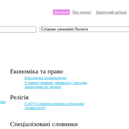
Домівка
Про проект
Зворотний зв'язок
Економіка та право
Eкономічна енциклопедія
Словник термінів, уживаних у чинному
Законодавстві України
Релігія
мови
СЦОТ (Словник церковно-обрядової
термінології)
Спеціалізовані словники