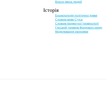
Власні імена людей
Історія
Енциклопедія політичної думки
Словник мови Стуса
Словник бюджетної термінології
Глосарій термінів Фондового ринку
Моделювання економіки