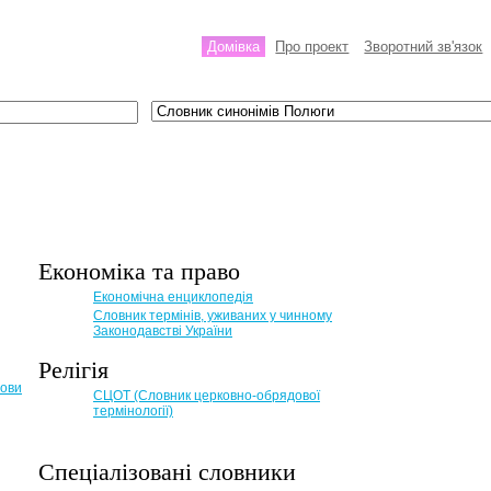
Домівка
Про проект
Зворотний зв'язок
Економіка та право
Eкономічна енциклопедія
Словник термінів, уживаних у чинному
Законодавстві України
Релігія
мови
СЦОТ (Словник церковно-обрядової
термінології)
Спеціалізовані словники