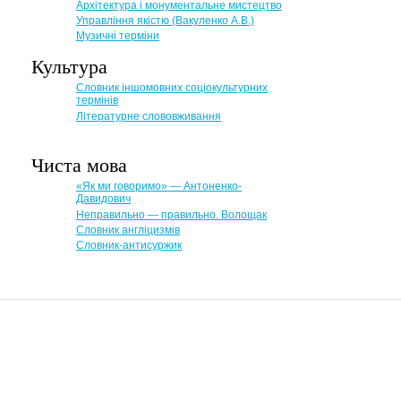
Архітектура і монументальне мистецтво
Управління якістю (Вакуленко А.В.)
Музичні терміни
Культура
Словник іншомовних соціокультурних
термінів
Літературне слововживання
Чиста мова
«Як ми говоримо» — Антоненко-
Давидович
Неправильно — правильно. Волощак
Словник англіцизмів
Словник-антисуржик