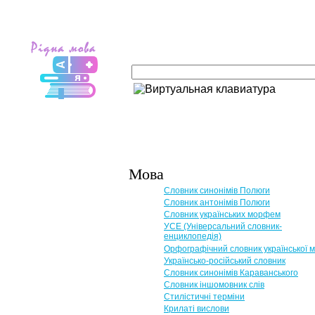
Мова
Словник синонімів Полюги
Словник антонімів Полюги
Словник українських морфем
УСЕ (Універсальний словник-
енциклопедія)
Орфографічний словник української 
Українсько-російський словник
Словник синонімів Караванського
Словник іншомовник слів
Стилістичні терміни
Крилаті вислови