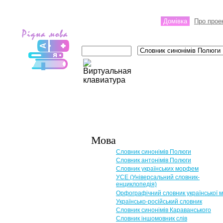
Домівка
Про прое
Мова
Словник синонімів Полюги
Словник антонімів Полюги
Словник українських морфем
УСЕ (Універсальний словник-
енциклопедія)
Орфографічний словник української 
Українсько-російський словник
Словник синонімів Караванського
Словник іншомовник слів