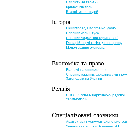
Стилістичні терміни
Крилаті вислови
Власні імена людей
Історія
Енциклопедія політичної думки
Словник мови Стуса
Словник бюджетної термінології
Глосарій термінів Фондового ринку
Моделювання економіки
Економіка та право
Eкономічна енциклопедія
Словник термінів, уживаних у чинном
Законодавстві України
Релігія
СЦОТ (Словник церковно-обрядової
термінології)
Спеціалізовані словники
Архітектура і монументальне мистец
Управління якістю (Вакуленко А.В.)