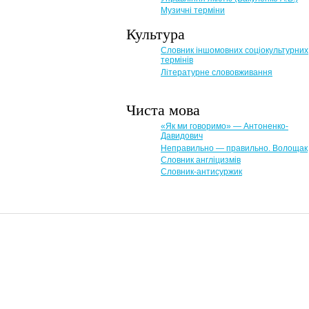
Музичні терміни
Культура
Словник іншомовних соціокультурних
термінів
Літературне слововживання
Чиста мова
«Як ми говоримо» — Антоненко-
Давидович
Неправильно — правильно. Волощак
Словник англіцизмів
Словник-антисуржик