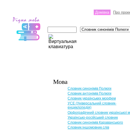
Домівка
Про прое
Мова
Словник синонімів Полюги
Словник антонімів Полюги
Словник українських морфем
УСЕ (Універсальний словник-
енциклопедія)
Орфографічний словник української 
Українсько-російський словник
Словник синонімів Караванського
Словник іншомовник слів