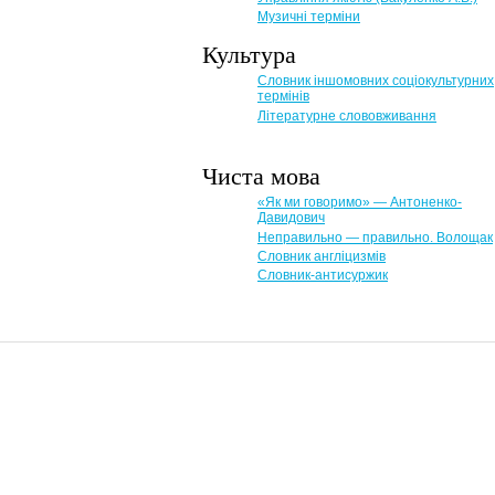
Музичні терміни
Культура
Словник іншомовних соціокультурних
термінів
Літературне слововживання
Чиста мова
«Як ми говоримо» — Антоненко-
Давидович
Неправильно — правильно. Волощак
Словник англіцизмів
Словник-антисуржик