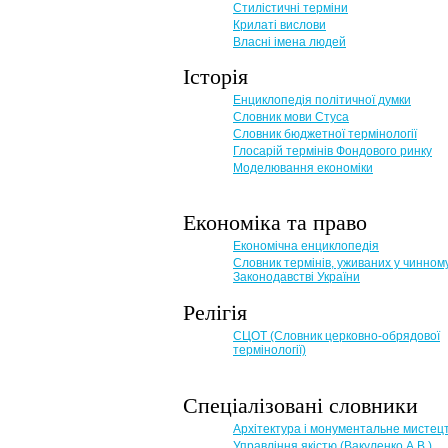
Стилістичні терміни
Крилаті вислови
Власні імена людей
Історія
Енциклопедія політичної думки
Словник мови Стуса
Словник бюджетної термінології
Глосарій термінів Фондового ринку
Моделювання економіки
Економіка та право
Eкономічна енциклопедія
Словник термінів, уживаних у чинном
Законодавстві України
Релігія
СЦОТ (Словник церковно-обрядової
термінології)
Спеціалізовані словники
Архітектура і монументальне мистец
Управління якістю (Вакуленко А.В.)