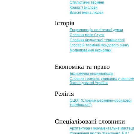
Стилістичні терміни
Крилаті вислови
Власні імена людей
Історія
Енциклопедія політичної думки
Словник мови Стуса
Словник бюджетної термінології
Глосарій термінів Фондового ринку
Моделювання економіки
Економіка та право
Eкономічна енциклопедія
Словник термінів, уживаних у чинном
Законодавстві України
Релігія
СЦОТ (Словник церковно-обрядової
термінології)
Спеціалізовані словники
Архітектура і монументальне мистец
Управління якістю (Вакуленко А.В.)