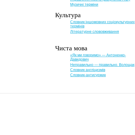
Музичні терміни
Культура
Словник іншомовних соціокультурних
термінів
Літературне слововживання
Чиста мова
«Як ми говоримо» — Антоненко-
Давидович
Неправильно — правильно. Волощак
Словник англіцизмів
Словник-антисуржик