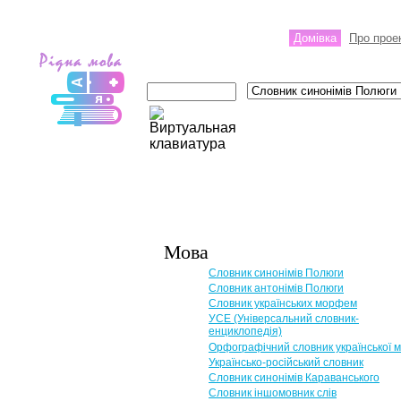
Домівка
Про прое
Мова
Словник синонімів Полюги
Словник антонімів Полюги
Словник українських морфем
УСЕ (Універсальний словник-
енциклопедія)
Орфографічний словник української 
Українсько-російський словник
Словник синонімів Караванського
Словник іншомовник слів