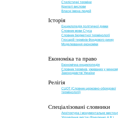
Стилістичні терміни
Крилаті вислови
Власні імена людей
Історія
Енциклопедія політичної думки
Словник мови Стуса
Словник бюджетної термінології
Глосарій термінів Фондового ринку
Моделювання економіки
Економіка та право
Eкономічна енциклопедія
Словник термінів, уживаних у чинном
Законодавстві України
Релігія
СЦОТ (Словник церковно-обрядової
термінології)
Спеціалізовані словники
Архітектура і монументальне мистец
Управління якістю (Вакуленко А.В.)