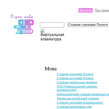
Домівка
Про прое
Мова
Словник синонімів Полюги
Словник антонімів Полюги
Словник українських морфем
УСЕ (Універсальний словник-
енциклопедія)
Орфографічний словник української 
Українсько-російський словник
Словник синонімів Караванського
Словник іншомовник слів