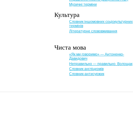
Музичні терміни
Культура
Словник іншомовних соціокультурних
термінів
Літературне слововживання
Чиста мова
«Як ми говоримо» — Антоненко-
Давидович
Неправильно — правильно. Волощак
Словник англіцизмів
Словник-антисуржик