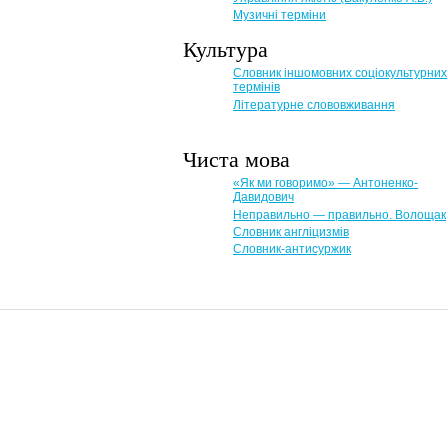
Музичні терміни
Культура
Словник іншомовних соціокультурних
термінів
Літературне слововживання
Чиста мова
«Як ми говоримо» — Антоненко-
Давидович
Неправильно — правильно. Волощак
Словник англіцизмів
Словник-антисуржик