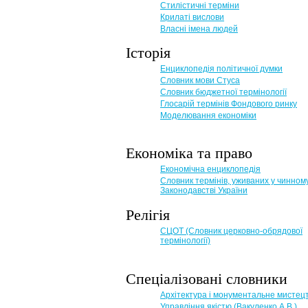
Стилістичні терміни
Крилаті вислови
Власні імена людей
Історія
Енциклопедія політичної думки
Словник мови Стуса
Словник бюджетної термінології
Глосарій термінів Фондового ринку
Моделювання економіки
Економіка та право
Eкономічна енциклопедія
Словник термінів, уживаних у чинном
Законодавстві України
Релігія
СЦОТ (Словник церковно-обрядової
термінології)
Спеціалізовані словники
Архітектура і монументальне мистец
Управління якістю (Вакуленко А.В.)