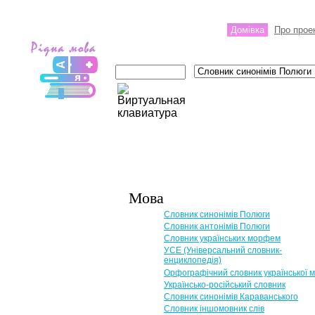
Домівка
Про прое
Мова
Словник синонімів Полюги
Словник антонімів Полюги
Словник українських морфем
УСЕ (Універсальний словник-
енциклопедія)
Орфографічний словник української 
Українсько-російський словник
Словник синонімів Караванського
Словник іншомовник слів