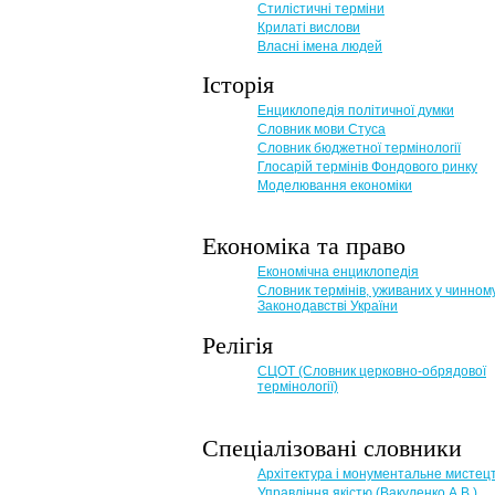
Стилістичні терміни
Крилаті вислови
Власні імена людей
Історія
Енциклопедія політичної думки
Словник мови Стуса
Словник бюджетної термінології
Глосарій термінів Фондового ринку
Моделювання економіки
Економіка та право
Eкономічна енциклопедія
Словник термінів, уживаних у чинном
Законодавстві України
Релігія
СЦОТ (Словник церковно-обрядової
термінології)
Спеціалізовані словники
Архітектура і монументальне мистец
Управління якістю (Вакуленко А.В.)