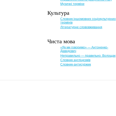
Музичні терміни
Культура
Словник іншомовних соціокультурних
термінів
Літературне слововживання
Чиста мова
«Як ми говоримо» — Антоненко-
Давидович
Неправильно — правильно. Волощак
Словник англіцизмів
Словник-антисуржик