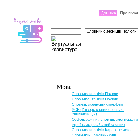
Домівка
Про прое
Мова
Словник синонімів Полюги
Словник антонімів Полюги
Словник українських морфем
УСЕ (Універсальний словник-
енциклопедія)
Орфографічний словник української 
Українсько-російський словник
Словник синонімів Караванського
Словник іншомовник слів