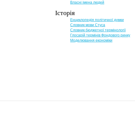
Власні імена людей
Історія
Енциклопедія політичної думки
Словник мови Стуса
Словник бюджетної термінології
Глосарій термінів Фондового ринку
Моделювання економіки