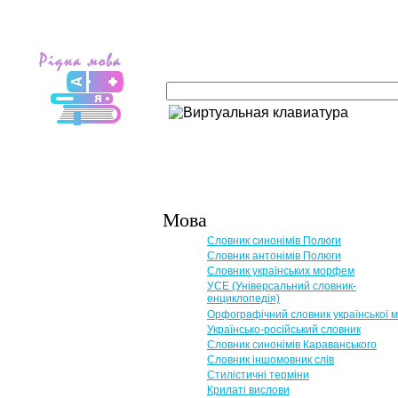
Мова
Словник синонімів Полюги
Словник антонімів Полюги
Словник українських морфем
УСЕ (Універсальний словник-
енциклопедія)
Орфографічний словник української 
Українсько-російський словник
Словник синонімів Караванського
Словник іншомовник слів
Стилістичні терміни
Крилаті вислови