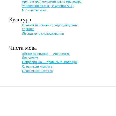
Архітектура і монументальне мистецтво
Управління якістю (Вакуленко А.В.)
Музичні терміни
Культура
Словник іншомовних соціокультурних
термінів
Літературне слововживання
Чиста мова
«Як ми говоримо» — Антоненко-
Давидович
Неправильно — правильно. Волощак
Словник англіцизмів
Словник-антисуржик