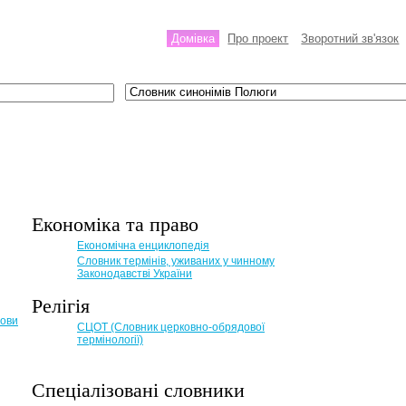
Домівка
Про проект
Зворотний зв'язок
Економіка та право
Eкономічна енциклопедія
Словник термінів, уживаних у чинному
Законодавстві України
Релігія
мови
СЦОТ (Словник церковно-обрядової
термінології)
Спеціалізовані словники