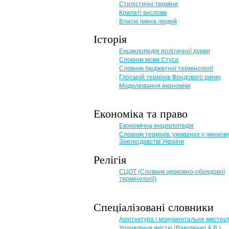
Стилістичні терміни
Крилаті вислови
Власні імена людей
Історія
Енциклопедія політичної думки
Словник мови Стуса
Словник бюджетної термінології
Глосарій термінів Фондового ринку
Моделювання економіки
Економіка та право
Eкономічна енциклопедія
Словник термінів, уживаних у чинном
Законодавстві України
Релігія
СЦОТ (Словник церковно-обрядової
термінології)
Спеціалізовані словники
Архітектура і монументальне мистец
Управління якістю (Вакуленко А.В.)