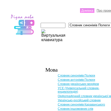
Домівка
Про прое
Мова
Словник синонімів Полюги
Словник антонімів Полюги
Словник українських морфем
УСЕ (Універсальний словник-
енциклопедія)
Орфографічний словник української 
Українсько-російський словник
Словник синонімів Караванського
Словник іншомовник слів