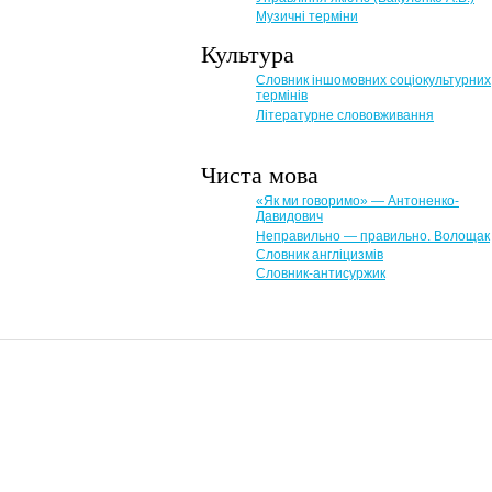
Музичні терміни
Культура
Словник іншомовних соціокультурних
термінів
Літературне слововживання
Чиста мова
«Як ми говоримо» — Антоненко-
Давидович
Неправильно — правильно. Волощак
Словник англіцизмів
Словник-антисуржик