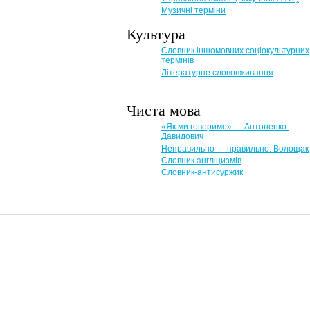
Музичні терміни
Культура
Словник іншомовних соціокультурних
термінів
Літературне слововживання
Чиста мова
«Як ми говоримо» — Антоненко-
Давидович
Неправильно — правильно. Волощак
Словник англіцизмів
Словник-антисуржик