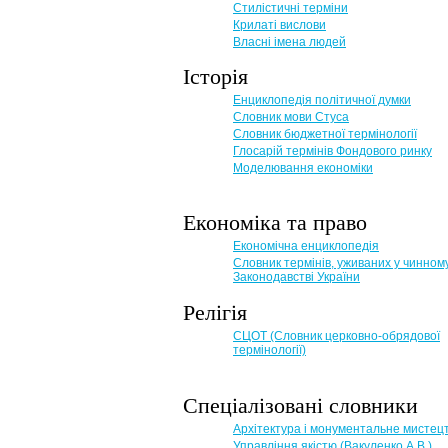
Стилістичні терміни
Крилаті вислови
Власні імена людей
Історія
Енциклопедія політичної думки
Словник мови Стуса
Словник бюджетної термінології
Глосарій термінів Фондового ринку
Моделювання економіки
Економіка та право
Eкономічна енциклопедія
Словник термінів, уживаних у чинном
Законодавстві України
Релігія
СЦОТ (Словник церковно-обрядової
термінології)
Спеціалізовані словники
Архітектура і монументальне мистец
Управління якістю (Вакуленко А.В.)