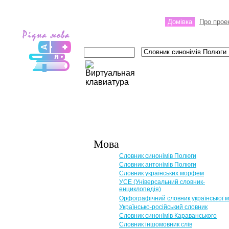
Домівка
Про прое
Мова
Словник синонімів Полюги
Словник антонімів Полюги
Словник українських морфем
УСЕ (Універсальний словник-
енциклопедія)
Орфографічний словник української 
Українсько-російський словник
Словник синонімів Караванського
Словник іншомовник слів