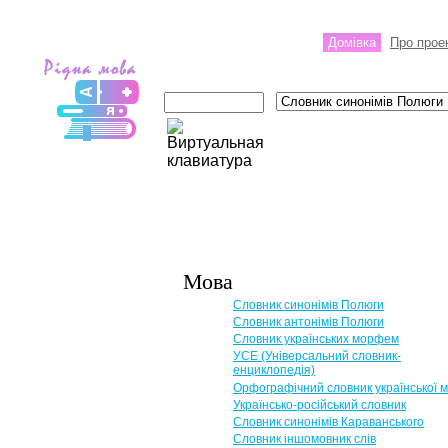
Домівка
Про прое
Мова
Словник синонімів Полюги
Словник антонімів Полюги
Словник українських морфем
УСЕ (Універсальний словник-
енциклопедія)
Орфографічний словник української 
Українсько-російський словник
Словник синонімів Караванського
Словник іншомовник слів