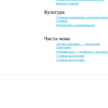
Музичні терміни
Культура
Словник іншомовних соціокультурних
термінів
Літературне слововживання
Чиста мова
«Як ми говоримо» — Антоненко-
Давидович
Неправильно — правильно. Волощак
Словник англіцизмів
Словник-антисуржик