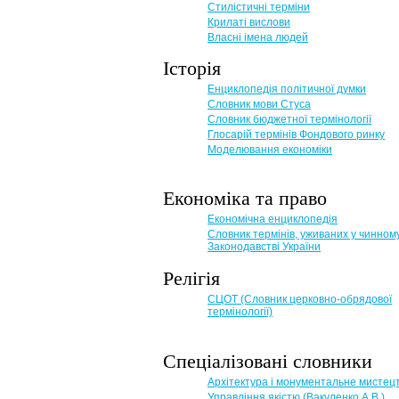
Стилістичні терміни
Крилаті вислови
Власні імена людей
Історія
Енциклопедія політичної думки
Словник мови Стуса
Словник бюджетної термінології
Глосарій термінів Фондового ринку
Моделювання економіки
Економіка та право
Eкономічна енциклопедія
Словник термінів, уживаних у чинном
Законодавстві України
Релігія
СЦОТ (Словник церковно-обрядової
термінології)
Спеціалізовані словники
Архітектура і монументальне мистец
Управління якістю (Вакуленко А.В.)