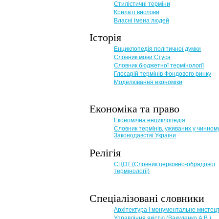
Стилістичні терміни
Крилаті вислови
Власні імена людей
Історія
Енциклопедія політичної думки
Словник мови Стуса
Словник бюджетної термінології
Глосарій термінів Фондового ринку
Моделювання економіки
Економіка та право
Eкономічна енциклопедія
Словник термінів, уживаних у чинном
Законодавстві України
Релігія
СЦОТ (Словник церковно-обрядової
термінології)
Спеціалізовані словники
Архітектура і монументальне мистец
Управління якістю (Вакуленко А.В.)