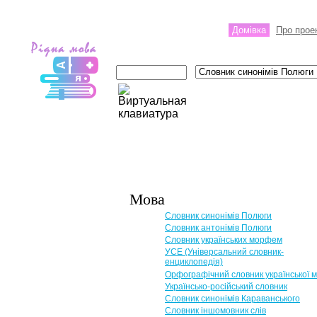
Домівка
Про прое
Мова
Словник синонімів Полюги
Словник антонімів Полюги
Словник українських морфем
УСЕ (Універсальний словник-
енциклопедія)
Орфографічний словник української 
Українсько-російський словник
Словник синонімів Караванського
Словник іншомовник слів