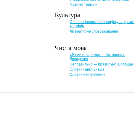
Музичні терміни
Культура
Словник іншомовних соціокультурних
термінів
Літературне слововживання
Чиста мова
«Як ми говоримо» — Антоненко-
Давидович
Неправильно — правильно. Волощак
Словник англіцизмів
Словник-антисуржик