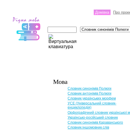
Домівка
Про прое
Мова
Словник синонімів Полюги
Словник антонімів Полюги
Словник українських морфем
УСЕ (Універсальний словник-
енциклопедія)
Орфографічний словник української 
Українсько-російський словник
Словник синонімів Караванського
Словник іншомовник слів