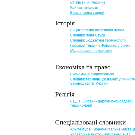
Стилістичні терміни
Крилаті вислови
Власні імена людей
Історія
Енциклопедія політичної думки
Словник мови Стуса
Словник бюджетної термінології
Глосарій термінів Фондового ринку
Моделювання економіки
Економіка та право
Eкономічна енциклопедія
Словник термінів, уживаних у чинном
Законодавстві України
Релігія
СЦОТ (Словник церковно-обрядової
термінології)
Спеціалізовані словники
Архітектура і монументальне мистец
Управління якістю (Вакуленко А.В.)