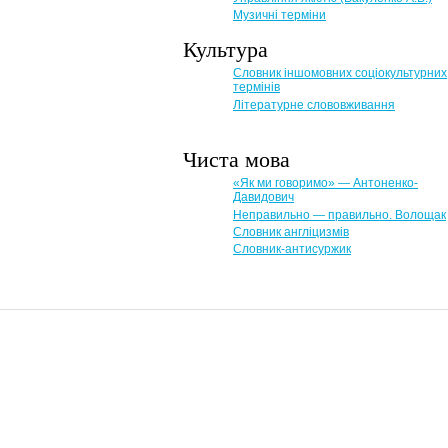
Музичні терміни
Культура
Словник іншомовних соціокультурних
термінів
Літературне слововживання
Чиста мова
«Як ми говоримо» — Антоненко-
Давидович
Неправильно — правильно. Волощак
Словник англіцизмів
Словник-антисуржик