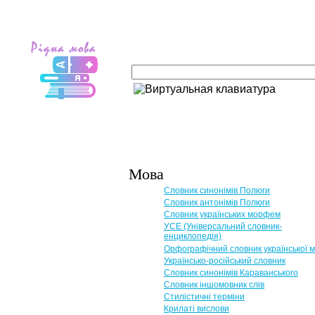
Мова
Словник синонімів Полюги
Словник антонімів Полюги
Словник українських морфем
УСЕ (Універсальний словник-
енциклопедія)
Орфографічний словник української 
Українсько-російський словник
Словник синонімів Караванського
Словник іншомовник слів
Стилістичні терміни
Крилаті вислови