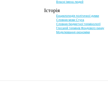
Власні імена людей
Історія
Енциклопедія політичної думки
Словник мови Стуса
Словник бюджетної термінології
Глосарій термінів Фондового ринку
Моделювання економіки