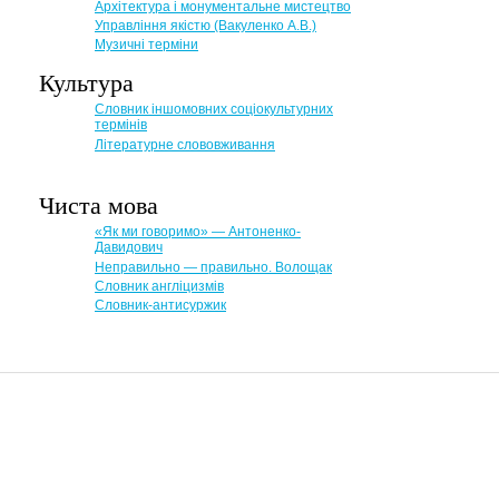
Архітектура і монументальне мистецтво
Управління якістю (Вакуленко А.В.)
Музичні терміни
Культура
Словник іншомовних соціокультурних
термінів
Літературне слововживання
Чиста мова
«Як ми говоримо» — Антоненко-
Давидович
Неправильно — правильно. Волощак
Словник англіцизмів
Словник-антисуржик