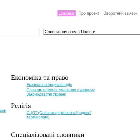
Домівка
Про проект
Зворотний зв'язок
Економіка та право
Eкономічна енциклопедія
Словник термінів, уживаних у чинному
Законодавстві України
Релігія
мови
СЦОТ (Словник церковно-обрядової
термінології)
Спеціалізовані словники