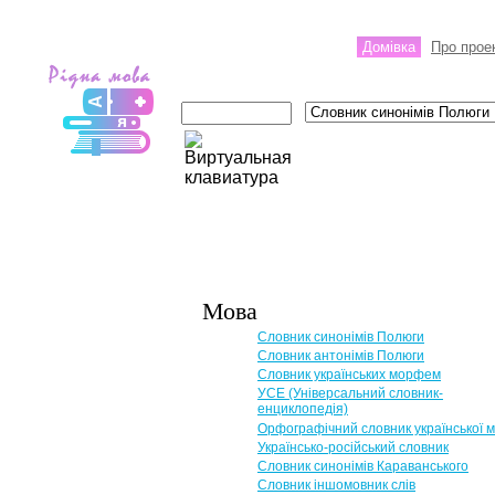
Домівка
Про прое
Мова
Словник синонімів Полюги
Словник антонімів Полюги
Словник українських морфем
УСЕ (Універсальний словник-
енциклопедія)
Орфографічний словник української 
Українсько-російський словник
Словник синонімів Караванського
Словник іншомовник слів