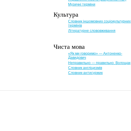
Музичні терміни
Культура
Словник іншомовних соціокультурних
термінів
Літературне слововживання
Чиста мова
«Як ми говоримо» — Антоненко-
Давидович
Неправильно — правильно. Волощак
Словник англіцизмів
Словник-антисуржик