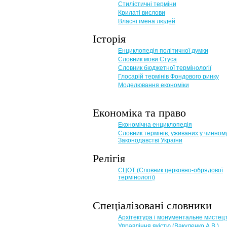
Стилістичні терміни
Крилаті вислови
Власні імена людей
Історія
Енциклопедія політичної думки
Словник мови Стуса
Словник бюджетної термінології
Глосарій термінів Фондового ринку
Моделювання економіки
Економіка та право
Eкономічна енциклопедія
Словник термінів, уживаних у чинном
Законодавстві України
Релігія
СЦОТ (Словник церковно-обрядової
термінології)
Спеціалізовані словники
Архітектура і монументальне мистец
Управління якістю (Вакуленко А.В.)