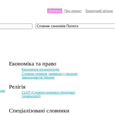
Домівка
Про проект
Зворотний зв'язок
Економіка та право
Eкономічна енциклопедія
Словник термінів, уживаних у чинному
Законодавстві України
Релігія
мови
СЦОТ (Словник церковно-обрядової
термінології)
Спеціалізовані словники