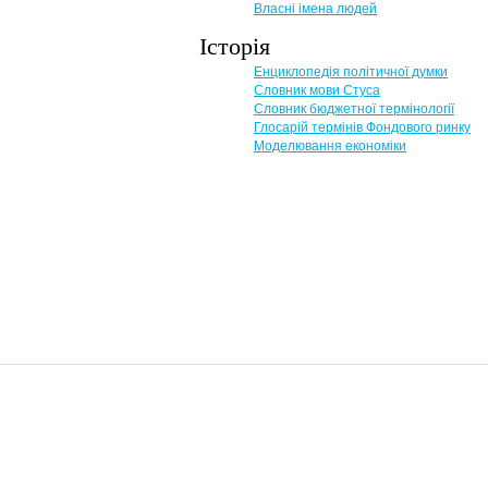
Власні імена людей
Історія
Енциклопедія політичної думки
Словник мови Стуса
Словник бюджетної термінології
Глосарій термінів Фондового ринку
Моделювання економіки