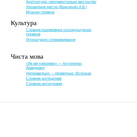
Архітектура і монументальне мистецтво
Управління якістю (Вакуленко А.В.)
Музичні терміни
Культура
Словник іншомовних соціокультурних
термінів
Літературне слововживання
Чиста мова
«Як ми говоримо» — Антоненко-
Давидович
Неправильно — правильно. Волощак
Словник англіцизмів
Словник-антисуржик