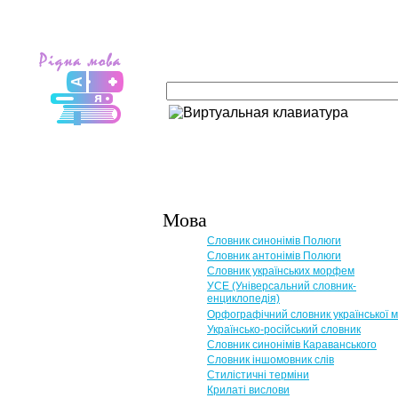
Мова
Словник синонімів Полюги
Словник антонімів Полюги
Словник українських морфем
УСЕ (Універсальний словник-
енциклопедія)
Орфографічний словник української 
Українсько-російський словник
Словник синонімів Караванського
Словник іншомовник слів
Стилістичні терміни
Крилаті вислови