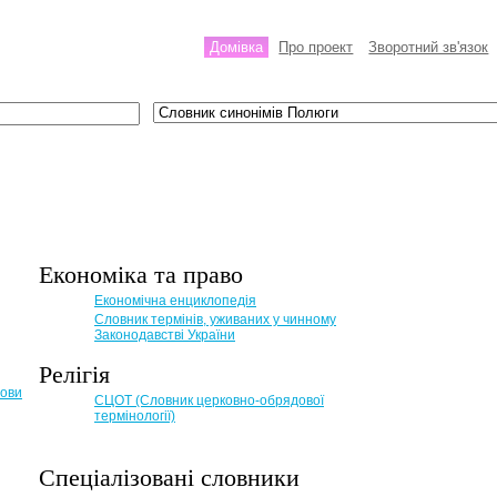
Домівка
Про проект
Зворотний зв'язок
Економіка та право
Eкономічна енциклопедія
Словник термінів, уживаних у чинному
Законодавстві України
Релігія
мови
СЦОТ (Словник церковно-обрядової
термінології)
Спеціалізовані словники