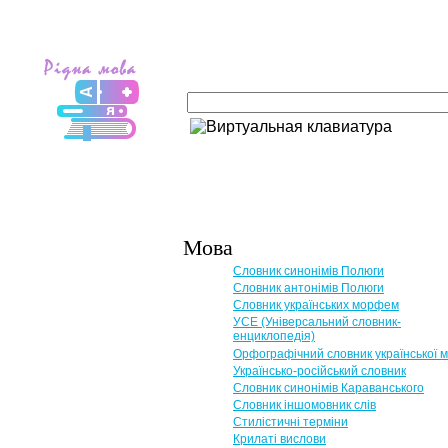
Мова
Словник синонімів Полюги
Словник антонімів Полюги
Словник українських морфем
УСЕ (Універсальний словник-
енциклопедія)
Орфографічний словник української 
Українсько-російський словник
Словник синонімів Караванського
Словник іншомовник слів
Стилістичні терміни
Крилаті вислови