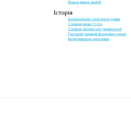
Власні імена людей
Історія
Енциклопедія політичної думки
Словник мови Стуса
Словник бюджетної термінології
Глосарій термінів Фондового ринку
Моделювання економіки