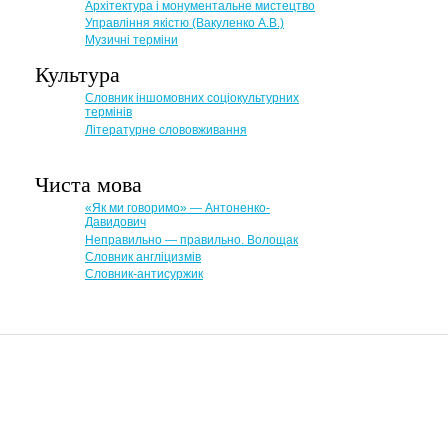
Архітектура і монументальне мистецтво
Управління якістю (Вакуленко А.В.)
Музичні терміни
Культура
Словник іншомовних соціокультурних
термінів
Літературне слововживання
Чиста мова
«Як ми говоримо» — Антоненко-
Давидович
Неправильно — правильно. Волощак
Словник англіцизмів
Словник-антисуржик