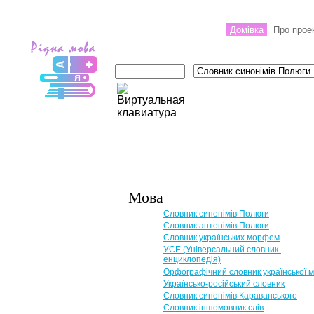
Домівка
Про прое
Мова
Словник синонімів Полюги
Словник антонімів Полюги
Словник українських морфем
УСЕ (Універсальний словник-
енциклопедія)
Орфографічний словник української 
Українсько-російський словник
Словник синонімів Караванського
Словник іншомовник слів