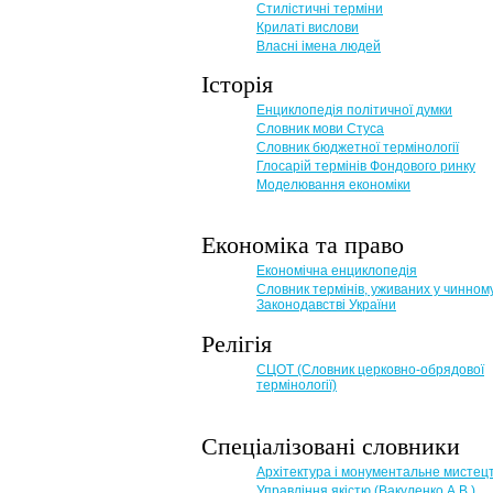
Стилістичні терміни
Крилаті вислови
Власні імена людей
Історія
Енциклопедія політичної думки
Словник мови Стуса
Словник бюджетної термінології
Глосарій термінів Фондового ринку
Моделювання економіки
Економіка та право
Eкономічна енциклопедія
Словник термінів, уживаних у чинном
Законодавстві України
Релігія
СЦОТ (Словник церковно-обрядової
термінології)
Спеціалізовані словники
Архітектура і монументальне мистец
Управління якістю (Вакуленко А.В.)