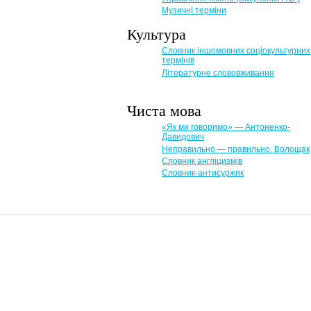
Музичні терміни
Культура
Словник іншомовних соціокультурних
термінів
Літературне слововживання
Чиста мова
«Як ми говоримо» — Антоненко-
Давидович
Неправильно — правильно. Волощак
Словник англіцизмів
Словник-антисуржик