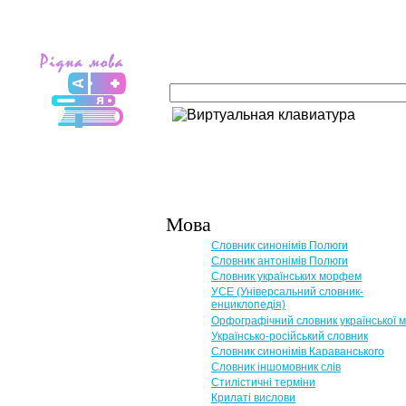
Мова
Словник синонімів Полюги
Словник антонімів Полюги
Словник українських морфем
УСЕ (Універсальний словник-
енциклопедія)
Орфографічний словник української 
Українсько-російський словник
Словник синонімів Караванського
Словник іншомовник слів
Стилістичні терміни
Крилаті вислови