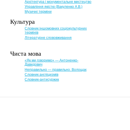
Архітектура і монументальне мистецтво
Управління якістю (Вакуленко А.В.)
Музичні терміни
Культура
Словник іншомовних соціокультурних
термінів
Літературне слововживання
Чиста мова
«Як ми говоримо» — Антоненко-
Давидович
Неправильно — правильно. Волощак
Словник англіцизмів
Словник-антисуржик