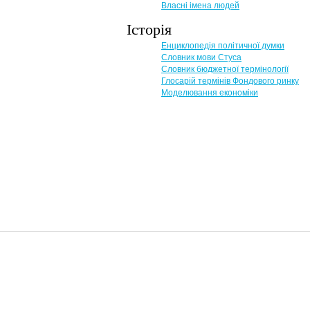
Власні імена людей
Історія
Енциклопедія політичної думки
Словник мови Стуса
Словник бюджетної термінології
Глосарій термінів Фондового ринку
Моделювання економіки