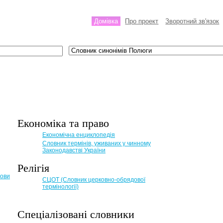
Домівка
Про проект
Зворотний зв'язок
Економіка та право
Eкономічна енциклопедія
Словник термінів, уживаних у чинному
Законодавстві України
Релігія
мови
СЦОТ (Словник церковно-обрядової
термінології)
Спеціалізовані словники