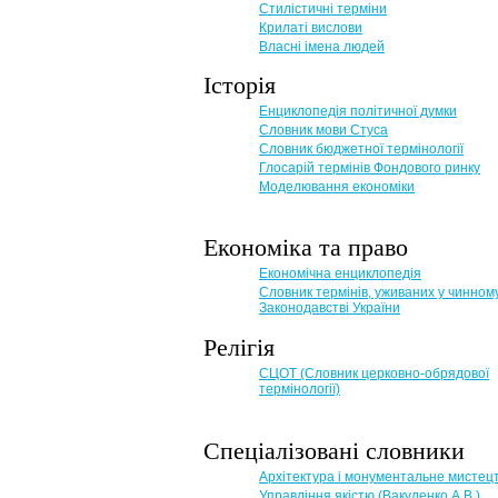
Стилістичні терміни
Крилаті вислови
Власні імена людей
Історія
Енциклопедія політичної думки
Словник мови Стуса
Словник бюджетної термінології
Глосарій термінів Фондового ринку
Моделювання економіки
Економіка та право
Eкономічна енциклопедія
Словник термінів, уживаних у чинном
Законодавстві України
Релігія
СЦОТ (Словник церковно-обрядової
термінології)
Спеціалізовані словники
Архітектура і монументальне мистец
Управління якістю (Вакуленко А.В.)