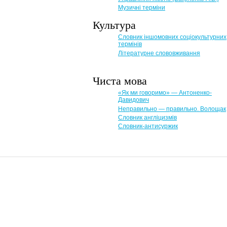
Музичні терміни
Культура
Словник іншомовних соціокультурних
термінів
Літературне слововживання
Чиста мова
«Як ми говоримо» — Антоненко-
Давидович
Неправильно — правильно. Волощак
Словник англіцизмів
Словник-антисуржик