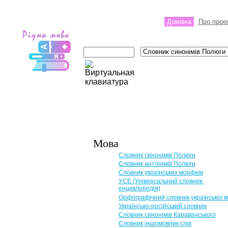
Домівка
Про прое
Мова
Словник синонімів Полюги
Словник антонімів Полюги
Словник українських морфем
УСЕ (Універсальний словник-
енциклопедія)
Орфографічний словник української 
Українсько-російський словник
Словник синонімів Караванського
Словник іншомовник слів