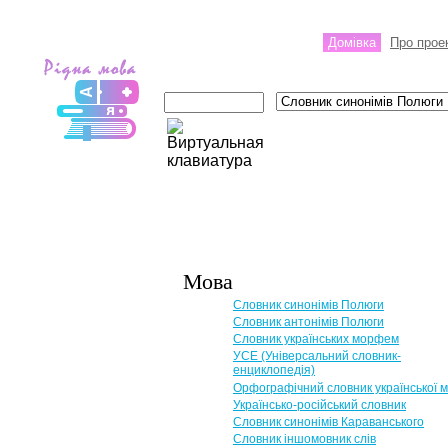
Домівка
Про прое
Мова
Словник синонімів Полюги
Словник антонімів Полюги
Словник українських морфем
УСЕ (Універсальний словник-
енциклопедія)
Орфографічний словник української 
Українсько-російський словник
Словник синонімів Караванського
Словник іншомовник слів