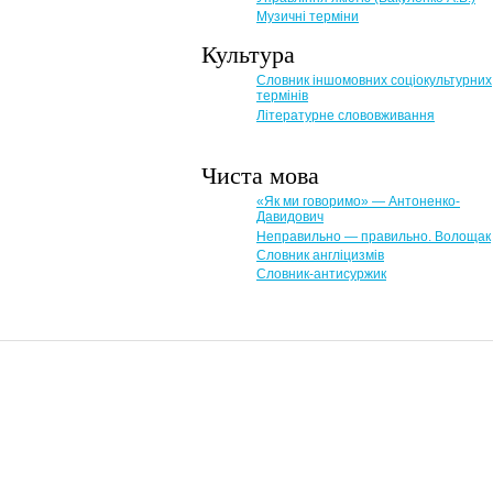
Музичні терміни
Культура
Словник іншомовних соціокультурних
термінів
Літературне слововживання
Чиста мова
«Як ми говоримо» — Антоненко-
Давидович
Неправильно — правильно. Волощак
Словник англіцизмів
Словник-антисуржик