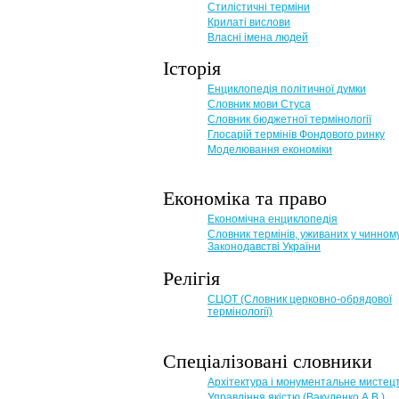
Стилістичні терміни
Крилаті вислови
Власні імена людей
Історія
Енциклопедія політичної думки
Словник мови Стуса
Словник бюджетної термінології
Глосарій термінів Фондового ринку
Моделювання економіки
Економіка та право
Eкономічна енциклопедія
Словник термінів, уживаних у чинном
Законодавстві України
Релігія
СЦОТ (Словник церковно-обрядової
термінології)
Спеціалізовані словники
Архітектура і монументальне мистец
Управління якістю (Вакуленко А.В.)