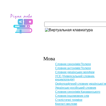
Мова
Словник синонімів Полюги
Словник антонімів Полюги
Словник українських морфем
УСЕ (Універсальний словник-
енциклопедія)
Орфографічний словник української 
Українсько-російський словник
Словник синонімів Караванського
Словник іншомовник слів
Стилістичні терміни
Крилаті вислови