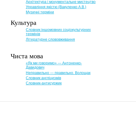
Архітектура і монументальне мистецтво
Управління якістю (Вакуленко А.В.)
Музичні терміни
Культура
Словник іншомовних соціокультурних
термінів
Літературне слововживання
Чиста мова
«Як ми говоримо» — Антоненко-
Давидович
Неправильно — правильно. Волощак
Словник англіцизмів
Словник-антисуржик