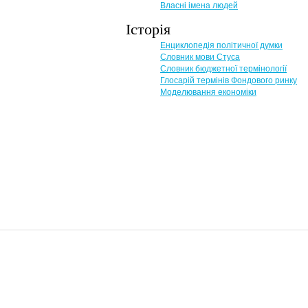
Власні імена людей
Історія
Енциклопедія політичної думки
Словник мови Стуса
Словник бюджетної термінології
Глосарій термінів Фондового ринку
Моделювання економіки