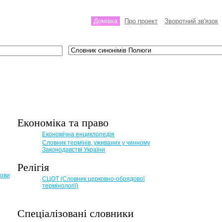
Домівка
Про проект
Зворотний зв'язок
Економіка та право
Eкономічна енциклопедія
Словник термінів, уживаних у чинному
Законодавстві України
Релігія
мови
СЦОТ (Словник церковно-обрядової
термінології)
Спеціалізовані словники