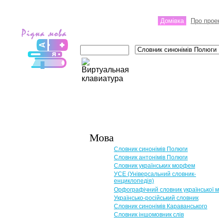
Домівка
Про прое
Мова
Словник синонімів Полюги
Словник антонімів Полюги
Словник українських морфем
УСЕ (Універсальний словник-
енциклопедія)
Орфографічний словник української 
Українсько-російський словник
Словник синонімів Караванського
Словник іншомовник слів