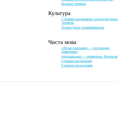
Музичні терміни
Культура
Словник іншомовних соціокультурних
термінів
Літературне слововживання
Чиста мова
«Як ми говоримо» — Антоненко-
Давидович
Неправильно — правильно. Волощак
Словник англіцизмів
Словник-антисуржик