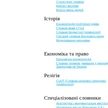
Стилістичні терміни
Крилаті вислови
Власні імена людей
Історія
Енциклопедія політичної думки
Словник мови Стуса
Словник бюджетної термінології
Глосарій термінів Фондового ринку
Моделювання економіки
Економіка та право
Eкономічна енциклопедія
Словник термінів, уживаних у чинном
Законодавстві України
Релігія
СЦОТ (Словник церковно-обрядової
термінології)
Спеціалізовані словники
Архітектура і монументальне мистец
Управління якістю (Вакуленко А.В.)