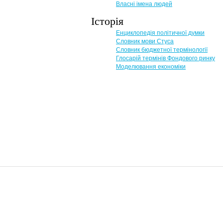
Власні імена людей
Історія
Енциклопедія політичної думки
Словник мови Стуса
Словник бюджетної термінології
Глосарій термінів Фондового ринку
Моделювання економіки