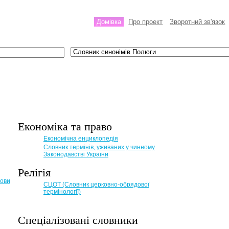
Домівка
Про проект
Зворотний зв'язок
Економіка та право
Eкономічна енциклопедія
Словник термінів, уживаних у чинному
Законодавстві України
Релігія
мови
СЦОТ (Словник церковно-обрядової
термінології)
Спеціалізовані словники