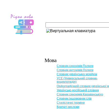
Мова
Словник синонімів Полюги
Словник антонімів Полюги
Словник українських морфем
УСЕ (Універсальний словник-
енциклопедія)
Орфографічний словник української 
Українсько-російський словник
Словник синонімів Караванського
Словник іншомовник слів
Стилістичні терміни
Крилаті вислови