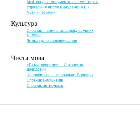
Архітектура і монументальне мистецтво
Управління якістю (Вакуленко А.В.)
Музичні терміни
Культура
Словник іншомовних соціокультурних
термінів
Літературне слововживання
Чиста мова
«Як ми говоримо» — Антоненко-
Давидович
Неправильно — правильно. Волощак
Словник англіцизмів
Словник-антисуржик