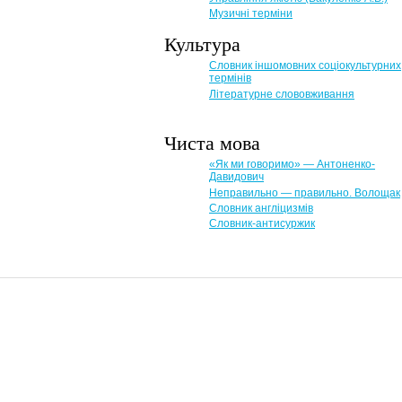
Музичні терміни
Культура
Словник іншомовних соціокультурних
термінів
Літературне слововживання
Чиста мова
«Як ми говоримо» — Антоненко-
Давидович
Неправильно — правильно. Волощак
Словник англіцизмів
Словник-антисуржик