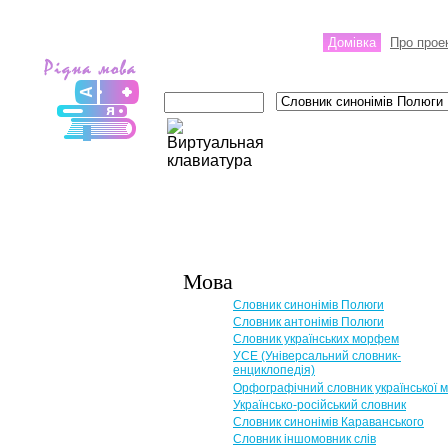
Домівка
Про прое
Мова
Словник синонімів Полюги
Словник антонімів Полюги
Словник українських морфем
УСЕ (Універсальний словник-
енциклопедія)
Орфографічний словник української 
Українсько-російський словник
Словник синонімів Караванського
Словник іншомовник слів