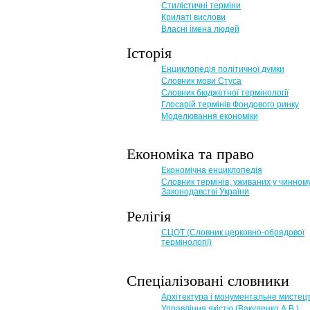
Стилістичні терміни
Крилаті вислови
Власні імена людей
Історія
Енциклопедія політичної думки
Словник мови Стуса
Словник бюджетної термінології
Глосарій термінів Фондового ринку
Моделювання економіки
Економіка та право
Eкономічна енциклопедія
Словник термінів, уживаних у чинном
Законодавстві України
Релігія
СЦОТ (Словник церковно-обрядової
термінології)
Спеціалізовані словники
Архітектура і монументальне мистец
Управління якістю (Вакуленко А.В.)